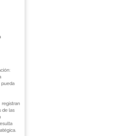
a
ción:
a
a pueda
 registran
 de las
n
esulta
atégica.