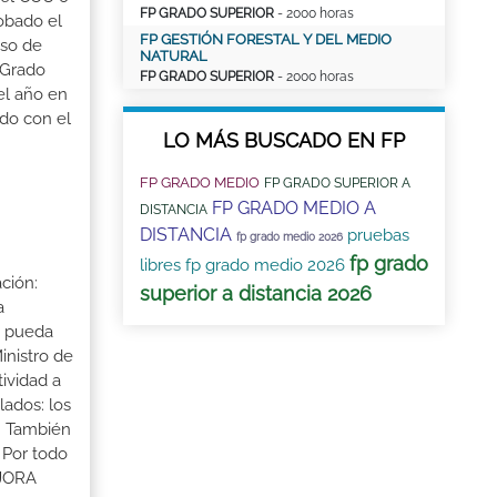
FP GRADO SUPERIOR
- 2000 horas
robado el
FP GESTIÓN FORESTAL Y DEL MEDIO
aso de
NATURAL
 Grado
FP GRADO SUPERIOR
- 2000 horas
el año en
ado con el
LO MÁS BUSCADO EN FP
FP GRADO MEDIO
FP GRADO SUPERIOR A
FP GRADO MEDIO A
DISTANCIA
DISTANCIA
pruebas
fp grado medio 2026
fp grado
libres fp grado medio 2026
ción:
superior a distancia 2026
a
a pueda
inistro de
tividad a
lados: los
s. También
 Por todo
EJORA