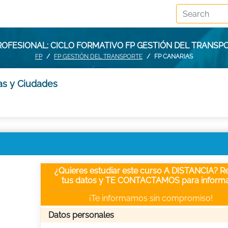
OFESIONAL: CICLO FORMATIVO FP GESTIÓN DEL TRANSP
FP
FP GESTIÓN DEL TRANSPORTE
FP CANARIAS
ias y Ciudades
¿Quieres estudiar este curso A DISTANCIA? Re
tus datos y TE CONTACTAMOS para informa
¡Te informamos sin compromiso!
Datos personales