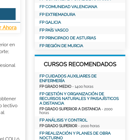
FP COMUNIDAD VALENCIANA
FP EXTREMADURA
FP GALICIA
r Ahora
FP PAÍS VASCO
FP PRINCIPADO DE ASTURIAS
rior en
FP REGIÓN DE MURCIA
orte;
CURSOS RECOMENDADOS
esional
FP CUIDADOS AUXILIARES DE
ENFERMERÍA
FP GRADO MEDIO
- 1400 horas
FP GESTIÓN Y ORGANIZACIÓN DE
 obtener
RECURSOS NATURALES Y PAISAJÍSTICOS
A DISTANCIA
o lectivo
FP GRADO SUPERIOR A DISTANCIA
- 2000
al
horas
FP ANÁLISIS Y CONTROL
FP GRADO SUPERIOR
- 2000 horas
FP REALIZACIÓN Y PLANES DE OBRA
NOCTURNO
r el COU ó