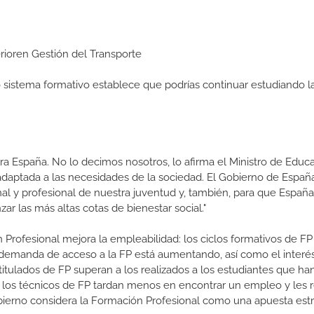
erioren Gestión del Transporte
ro sistema formativo establece que podrías continuar estudiando l
a España. No lo decimos nosotros, lo afirma el Ministro de Educa
 adaptada a las necesidades de la sociedad. El Gobierno de Españ
nal y profesional de nuestra juventud y, también, para que Españ
r las más altas cotas de bienestar social."
 Profesional mejora la empleabilidad: los ciclos formativos de FP
a demanda de acceso a la FP está aumentando, así como el interés
 titulados de FP superan a los realizados a los estudiantes que ha
e los técnicos de FP tardan menos en encontrar un empleo y les r
Gobierno considera la Formación Profesional como una apuesta estr