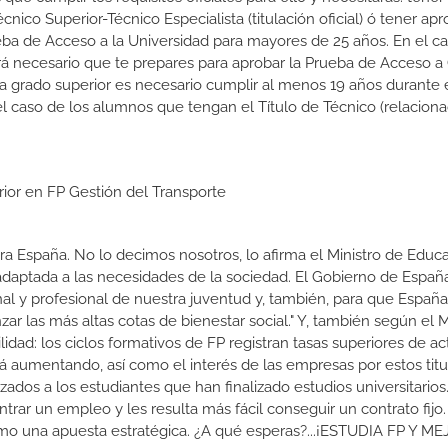
Técnico Superior-Técnico Especialista (titulación oficial) ó tener ap
ba de Acceso a la Universidad para mayores de 25 años. En el c
rá necesario que te prepares para aprobar la Prueba de Acceso a
 a grado superior es necesario cumplir al menos 19 años durante 
l caso de los alumnos que tengan el Título de Técnico (relacion
rior en FP Gestión del Transporte
a España. No lo decimos nosotros, lo afirma el Ministro de Educa
 adaptada a las necesidades de la sociedad. El Gobierno de Españ
nal y profesional de nuestra juventud y, también, para que Españ
r las más altas cotas de bienestar social." Y, también según el M
dad: los ciclos formativos de FP registran tasas superiores de ac
 aumentando, así como el interés de las empresas por estos titu
izados a los estudiantes que han finalizado estudios universitario
ar un empleo y les resulta más fácil conseguir un contrato fijo.
como una apuesta estratégica. ¿A qué esperas?...¡ESTUDIA FP Y M