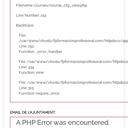
Filename: courses/course_city_view.php
Line Number: 252
Backtrace:
File:
/var/www/vhosts/fpformacionprofesional.com/httpdocs/appl
Line: 252
Function: _error_handler
File: /var/www/vhosts/fpformacionprofesional.com/httpdocs
Line: 434
Function: view
File: /var/www/vhosts/fpformacionprofesional.com/httpdoc
Line: 315
Function: require_once
EMAIL DE L’AJUNTAMENT:
A PHP Error was encountered