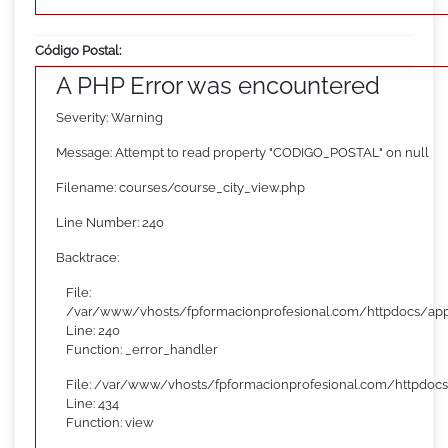
Código Postal:
A PHP Error was encountered
Severity: Warning
Message: Attempt to read property "CODIGO_POSTAL" on null
Filename: courses/course_city_view.php
Line Number: 240
Backtrace:
File:
/var/www/vhosts/fpformacionprofesional.com/httpdocs/appl
Line: 240
Function: _error_handler
File: /var/www/vhosts/fpformacionprofesional.com/httpdocs
Line: 434
Function: view