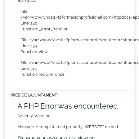
Backtrace:
File:
/var/www/vhosts/fpformacionprofesional.com/httpdocs/appl
Line: 249
Function: _error_handler
File: /var/www/vhosts/fpformacionprofesional.com/httpdocs
Line: 434
Function: view
File: /var/www/vhosts/fpformacionprofesional.com/httpdoc
Line: 315
Function: require_once
WEB DE L’AJUNTAMENT:
A PHP Error was encountered
Severity: Warning
Message: Attempt to read property "WEBSITE" on null
Filename: courses/course_city_view.php