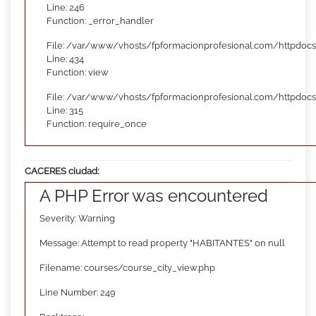
Line: 246
Function: _error_handler
File: /var/www/vhosts/fpformacionprofesional.com/httpdocs
Line: 434
Function: view
File: /var/www/vhosts/fpformacionprofesional.com/httpdoc
Line: 315
Function: require_once
CACERES ciudad:
A PHP Error was encountered
Severity: Warning
Message: Attempt to read property "HABITANTES" on null
Filename: courses/course_city_view.php
Line Number: 249