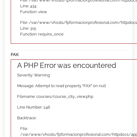
File: /var/www/vhosts/fpformacionprofesional.com/httpdocs
Line: 434
Function: view
File: /var/www/vhosts/fpformacionprofesional.com/httpdoc
Line: 315
Function: require_once
FAX:
A PHP Error was encountered
Severity: Warning
Message: Attempt to read property "FAX" on null
Filename: courses/course_city_view.php
Line Number: 246
Backtrace:
File:
/var/www/vhosts/fpformacionprofesional.com/httpdocs/appl