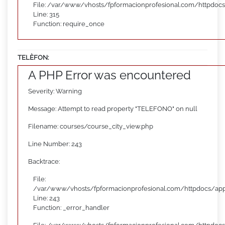
File: /var/www/vhosts/fpformacionprofesional.com/httpdoc
Line: 315
Function: require_once
TELÈFON:
A PHP Error was encountered
Severity: Warning
Message: Attempt to read property "TELEFONO" on null
Filename: courses/course_city_view.php
Line Number: 243
Backtrace:
File:
/var/www/vhosts/fpformacionprofesional.com/httpdocs/appl
Line: 243
Function: _error_handler