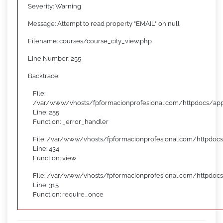
Severity: Warning
Message: Attempt to read property "EMAIL" on null
Filename: courses/course_city_view.php
Line Number: 255
Backtrace:
File:
/var/www/vhosts/fpformacionprofesional.com/httpdocs/appl
Line: 255
Function: _error_handler
File: /var/www/vhosts/fpformacionprofesional.com/httpdocs
Line: 434
Function: view
File: /var/www/vhosts/fpformacionprofesional.com/httpdoc
Line: 315
Function: require_once