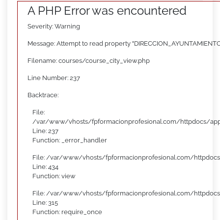
A PHP Error was encountered
Severity: Warning
Message: Attempt to read property "DIRECCION_AYUNTAMIENTO"
Filename: courses/course_city_view.php
Line Number: 237
Backtrace:
File:
/var/www/vhosts/fpformacionprofesional.com/httpdocs/appl
Line: 237
Function: _error_handler
File: /var/www/vhosts/fpformacionprofesional.com/httpdocs
Line: 434
Function: view
File: /var/www/vhosts/fpformacionprofesional.com/httpdoc
Line: 315
Function: require_once