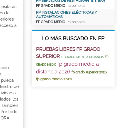
FP SERVICIOS DE RESTAURANTE Y BAR
FP GRADO MEDIO
- 1400 horas
esitarás:
FP INSTALACIONES ELÉCTRICAS Y
do la
AUTOMÁTICAS
eriores
FP GRADO MEDIO
- 1400 horas
 acceso a
LO MÁS BUSCADO EN FP
PRUEBAS LIBRES FP GRADO
SUPERIOR
FP GRADO MEDIO A DISTANCIA
FP
fp grado medio a
GRADO MEDIO
ción:
distancia 2026
fp grado superior 2026
a
fp grado medio 2026
a pueda
inistro de
tividad a
lados: los
s. También
 Por todo
EJORA