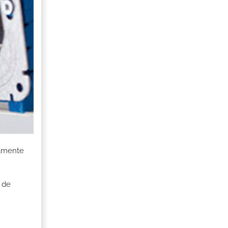
damente
 de