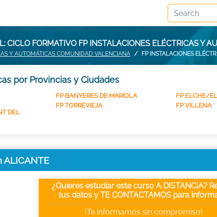
: CICLO FORMATIVO FP INSTALACIONES ELÉCTRICAS Y A
ICAS Y AUTOMÁTICAS COMUNIDAD VALENCIANA
FP INSTALACIONES ELÉCTR
cas por Provincias y Ciudades
FP BANYERES DE MARIOLA
FP ELCHE/E
FP TORREVIEJA
FP VILLENA
NT DEL
 en ALICANTE
¿Quieres estudiar este curso A DISTANCIA? Re
tus datos y TE CONTACTAMOS para informa
¡Te informamos sin compromiso!