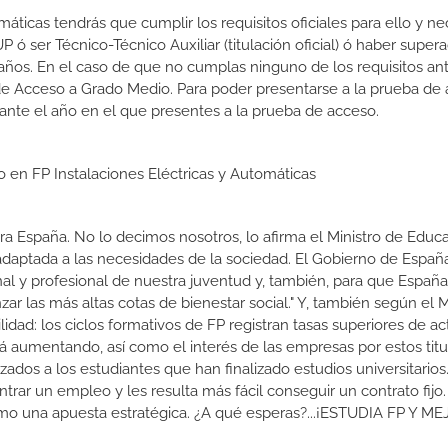
máticas tendrás que cumplir los requisitos oficiales para ello y nec
 ser Técnico-Técnico Auxiliar (titulación oficial) ó haber supera
ños. En el caso de que no cumplas ninguno de los requisitos ant
de Acceso a Grado Medio. Para poder presentarse a la prueba de
ante el año en el que presentes a la prueba de acceso.
o en FP Instalaciones Eléctricas y Automáticas
a España. No lo decimos nosotros, lo afirma el Ministro de Educa
 adaptada a las necesidades de la sociedad. El Gobierno de Españ
nal y profesional de nuestra juventud y, también, para que Españ
r las más altas cotas de bienestar social." Y, también según el M
dad: los ciclos formativos de FP registran tasas superiores de ac
 aumentando, así como el interés de las empresas por estos titu
izados a los estudiantes que han finalizado estudios universitario
ar un empleo y les resulta más fácil conseguir un contrato fijo.
como una apuesta estratégica. ¿A qué esperas?...¡ESTUDIA FP Y M