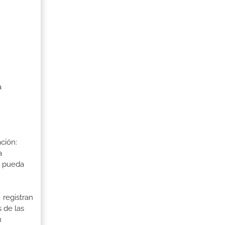
a
ción:
a
a pueda
 registran
 de las
n