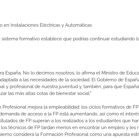
io en Instalaciones Eléctricas y Automáticas
ro sistema formativo establece que podrías continuar estudiando l
a España. No lo decimos nosotros, lo afirma el Ministro de Educa
 adaptada a las necesidades de la sociedad. El Gobierno de Españ
nal y profesional de nuestra juventud y, también, para que Españ
r las más altas cotas de bienestar social."
 Profesional mejora la empleabilidad: los ciclos formativos de FP
a demanda de acceso a la FP está aumentando, así como el interés
 titulados de FP superan a los realizados a los estudiantes que ha
e los técnicos de FP tardan menos en encontrar un empleo y les r
Gobierno considera la Formación Profesional como una apuesta estr