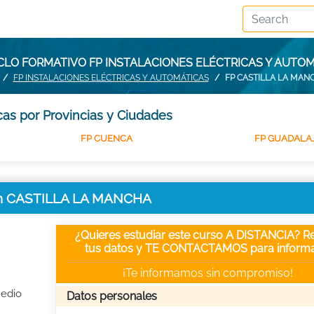
CLO FORMATIVO FP INSTALACIONES ELÉCTRICAS Y AUTO
FP INSTALACIONES ELÉCTRICAS Y AUTOMÁTICAS
FP CASTILLA LA MAN
cas por Provincias y Ciudades
FP CUENCA
FP GUADALA
s en CASTILLA LA MANCHA
¿Quieres estudiar este curso A DISTANCIA? Re
tus datos y TE CONTACTAMOS para informa
¡Te informamos sin compromiso!
Medio
Datos personales