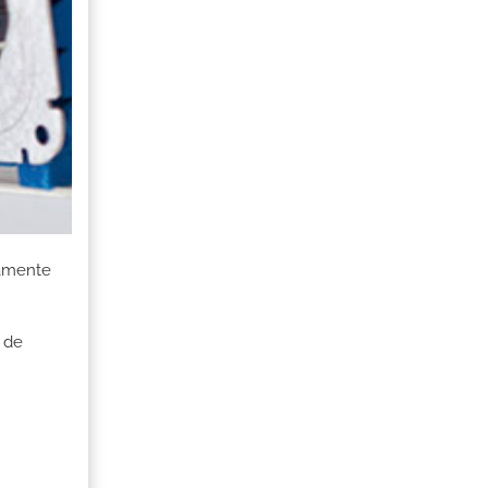
damente
 de