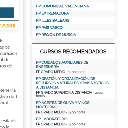
FP COMUNIDAD VALENCIANA
FP EXTREMADURA
FP ILLES BALEARS
r Ahora
FP PAÍS VASCO
FP REGIÓN DE MURCIA
de
as de
CURSOS RECOMENDADOS
 duración
al de
FP CUIDADOS AUXILIARES DE
tros de
ENFERMERÍA
FP GRADO MEDIO
- 1400 horas
FP GESTIÓN Y ORGANIZACIÓN DE
RECURSOS NATURALES Y PAISAJÍSTICOS
A DISTANCIA
tener la
FP GRADO SUPERIOR A DISTANCIA
- 2000
horas
tivo de 1
oral.
FP ACEITES DE OLIVA Y VINOS
NOCTURNO
FP GRADO MEDIO
- 1400 horas
FP LABORATORIO
esitarás:
FP GRADO MEDIO
- 1400 horas
do la