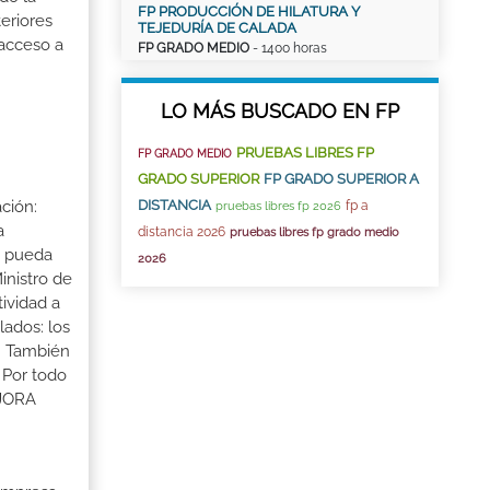
FP PRODUCCIÓN DE HILATURA Y
eriores
TEJEDURÍA DE CALADA
 acceso a
FP GRADO MEDIO
- 1400 horas
LO MÁS BUSCADO EN FP
PRUEBAS LIBRES FP
FP GRADO MEDIO
GRADO SUPERIOR
FP GRADO SUPERIOR A
DISTANCIA
ción:
fp a
pruebas libres fp 2026
a
distancia 2026
pruebas libres fp grado medio
a pueda
2026
inistro de
tividad a
lados: los
s. También
 Por todo
EJORA