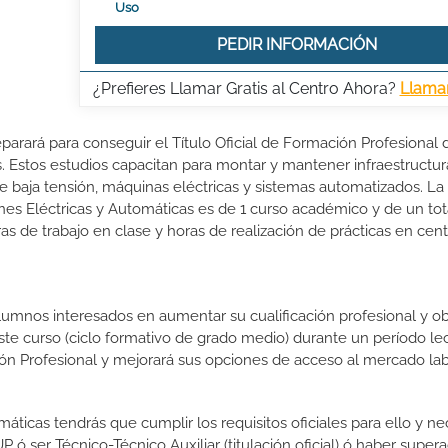
Uso
PEDIR INFORMACIÓN
¿Prefieres Llamar Gratis al Centro Ahora?
Llama
eparará para conseguir el Título Oficial de Formación Profesional 
. Estos estudios capacitan para montar y mantener infraestructur
de baja tensión, máquinas eléctricas y sistemas automatizados. La
nes Eléctricas y Automáticas es de 1 curso académico y de un tot
s de trabajo en clase y horas de realización de prácticas en cen
lumnos interesados en aumentar su cualificación profesional y ob
este curso (ciclo formativo de grado medio) durante un período lec
ón Profesional y mejorará sus opciones de acceso al mercado lab
máticas tendrás que cumplir los requisitos oficiales para ello y nec
 ser Técnico-Técnico Auxiliar (titulación oficial) ó haber supera