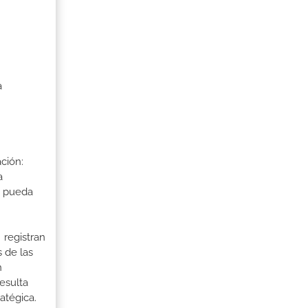
a
ción:
a
a pueda
 registran
 de las
n
esulta
atégica.