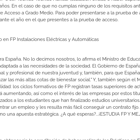
ños. En el caso de que no cumplas ninguno de los requisitos ant
de Acceso a Grado Medio. Para poder presentarse a la prueba de
ante el año en el que presentes a la prueba de acceso.
o en FP Instalaciones Eléctricas y Automáticas
a España. No lo decimos nosotros, lo afirma el Ministro de Educa
 adaptada a las necesidades de la sociedad. El Gobierno de Españ
nal y profesional de nuestra juventud y, también, para que Españ
r las más altas cotas de bienestar social." Y, también según el M
dad: los ciclos formativos de FP registran tasas superiores de ac
 aumentando, así como el interés de las empresas por estos titu
izados a los estudiantes que han finalizado estudios universitario
ar un empleo y les resulta más fácil conseguir un contrato fijo.
como una apuesta estratégica. ¿A qué esperas?...¡ESTUDIA FP Y M