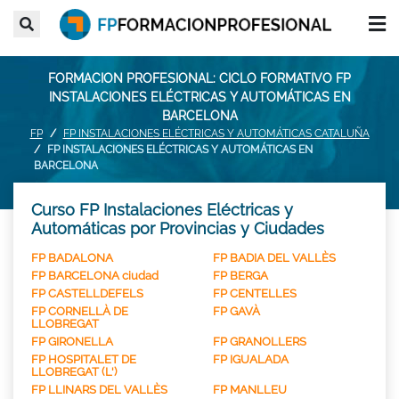
FORMACION PROFESIONAL: CICLO FORMATIVO FP
INSTALACIONES ELÉCTRICAS Y AUTOMÁTICAS EN
BARCELONA
FP
FP INSTALACIONES ELÉCTRICAS Y AUTOMÁTICAS CATALUÑA
FP INSTALACIONES ELÉCTRICAS Y AUTOMÁTICAS EN
BARCELONA
Curso FP Instalaciones Eléctricas y
Automáticas por Provincias y Ciudades
FP BADALONA
FP BADIA DEL VALLÈS
FP BARCELONA ciudad
FP BERGA
FP CASTELLDEFELS
FP CENTELLES
FP CORNELLÀ DE
FP GAVÀ
LLOBREGAT
FP GIRONELLA
FP GRANOLLERS
FP HOSPITALET DE
FP IGUALADA
LLOBREGAT (L')
FP LLINARS DEL VALLÈS
FP MANLLEU