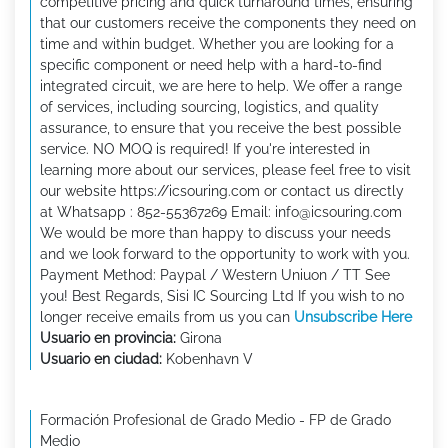
competitive pricing and quick turnaround times, ensuring
that our customers receive the components they need on
time and within budget. Whether you are looking for a
specific component or need help with a hard-to-find
integrated circuit, we are here to help. We offer a range
of services, including sourcing, logistics, and quality
assurance, to ensure that you receive the best possible
service. NO MOQ is required! If you're interested in
learning more about our services, please feel free to visit
our website https://icsouring.com or contact us directly
at Whatsapp : 852-55367269 Email: info@icsouring.com
We would be more than happy to discuss your needs
and we look forward to the opportunity to work with you.
Payment Method: Paypal / Western Uniuon / TT See
you! Best Regards, Sisi IC Sourcing Ltd If you wish to no
longer receive emails from us you can
Unsubscribe Here
Usuario en provincia:
Girona
Usuario en ciudad:
Kobenhavn V
Formación Profesional de Grado Medio - FP de Grado
Medio