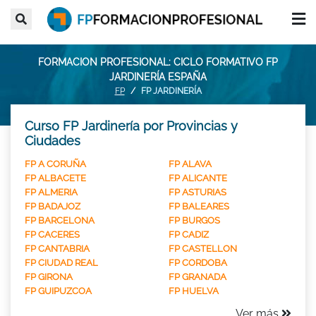
FORMACION PROFESIONAL: CICLO FORMATIVO FP
JARDINERÍA ESPAÑA
FP
FP JARDINERÍA
Curso FP Jardinería por Provincias y
Ciudades
FP A CORUÑA
FP ALAVA
FP ALBACETE
FP ALICANTE
FP ALMERIA
FP ASTURIAS
FP BADAJOZ
FP BALEARES
FP BARCELONA
FP BURGOS
FP CACERES
FP CADIZ
FP CANTABRIA
FP CASTELLON
FP CIUDAD REAL
FP CORDOBA
FP GIRONA
FP GRANADA
FP GUIPUZCOA
FP HUELVA
Ver más