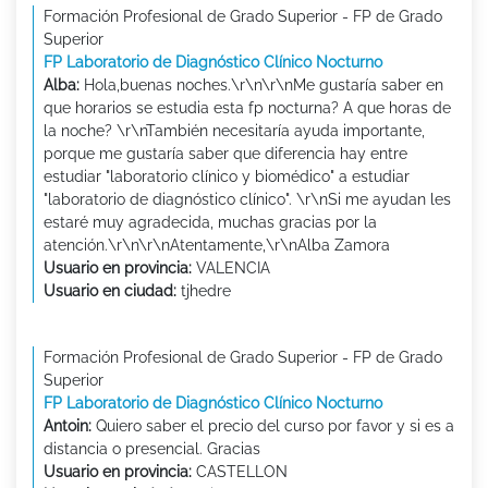
Formación Profesional de Grado Superior - FP de Grado
Superior
FP Laboratorio de Diagnóstico Clínico Nocturno
Alba:
Hola,buenas noches.\r\n\r\nMe gustaría saber en
que horarios se estudia esta fp nocturna? A que horas de
la noche? \r\nTambién necesitaría ayuda importante,
porque me gustaría saber que diferencia hay entre
estudiar "laboratorio clínico y biomédico" a estudiar
"laboratorio de diagnóstico clínico". \r\nSi me ayudan les
estaré muy agradecida, muchas gracias por la
atención.\r\n\r\nAtentamente,\r\nAlba Zamora
Usuario en provincia:
VALENCIA
Usuario en ciudad:
tjhedre
Formación Profesional de Grado Superior - FP de Grado
Superior
FP Laboratorio de Diagnóstico Clínico Nocturno
Antoin:
Quiero saber el precio del curso por favor y si es a
distancia o presencial. Gracias
Usuario en provincia:
CASTELLON