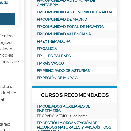
FP COMUNIDAD AUTÓNOMA DE
es de
CANTABRIA
FP COMUNIDAD AUTÓNOMA DE LA RIOJA
FP COMUNIDAD DE MADRID
FP COMUNIDAD FORAL DE NAVARRA
FP COMUNIDAD VALENCIANA
Técnico
FP EXTREMADURA
lógicas
alidad,
FP GALICIA
nico es
FP ILLES BALEARS
y horas de
FP PAÍS VASCO
FP PRINCIPADO DE ASTURIAS
FP REGIÓN DE MURCIA
 obtener
o lectivo
CURSOS RECOMENDADOS
al
FP CUIDADOS AUXILIARES DE
ENFERMERÍA
FP GRADO MEDIO
- 1400 horas
FP GESTIÓN Y ORGANIZACIÓN DE
tarás:
RECURSOS NATURALES Y PAISAJÍSTICOS
ial) ó