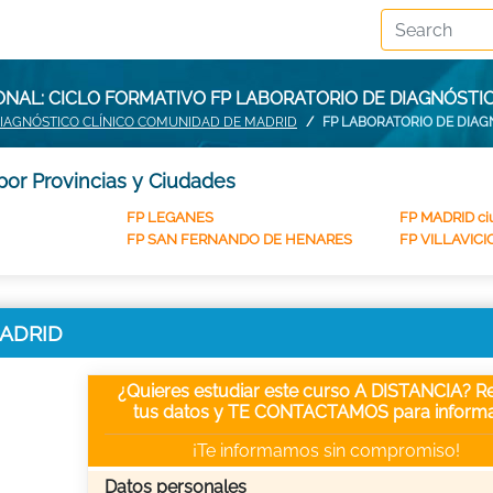
NAL: CICLO FORMATIVO FP LABORATORIO DE DIAGNÓSTIC
DIAGNÓSTICO CLÍNICO COMUNIDAD DE MADRID
FP LABORATORIO DE DIAG
por Provincias y Ciudades
FP LEGANES
FP MADRID ci
FP SAN FERNANDO DE HENARES
FP VILLAVIC
 MADRID
¿Quieres estudiar este curso A DISTANCIA? Re
tus datos y TE CONTACTAMOS para informa
¡Te informamos sin compromiso!
Datos personales