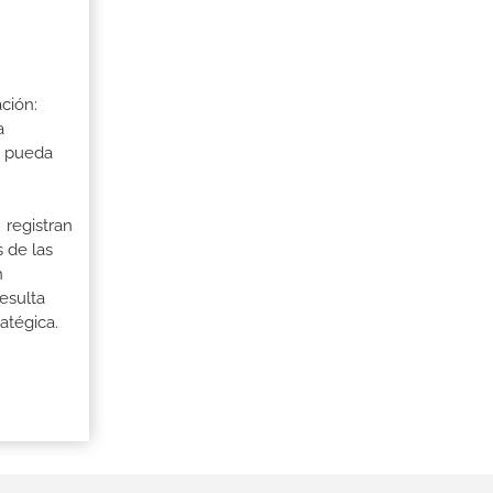
ción:
a
a pueda
 registran
 de las
n
esulta
atégica.