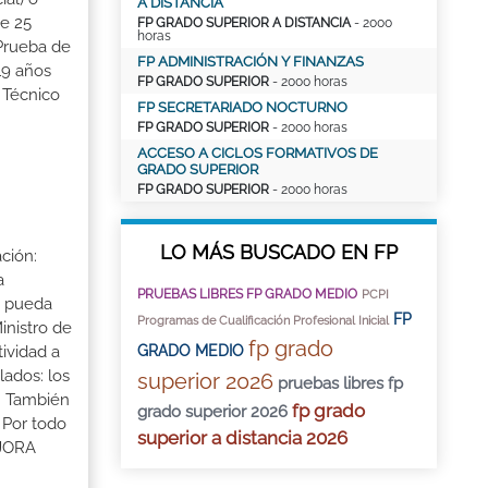
A DISTANCIA
de 25
FP GRADO SUPERIOR A DISTANCIA
- 2000
horas
 Prueba de
FP ADMINISTRACIÓN Y FINANZAS
19 años
FP GRADO SUPERIOR
- 2000 horas
 Técnico
FP SECRETARIADO NOCTURNO
FP GRADO SUPERIOR
- 2000 horas
ACCESO A CICLOS FORMATIVOS DE
GRADO SUPERIOR
FP GRADO SUPERIOR
- 2000 horas
LO MÁS BUSCADO EN FP
ción:
a
PRUEBAS LIBRES FP GRADO MEDIO
PCPI
a pueda
FP
Programas de Cualificación Profesional Inicial
inistro de
fp grado
GRADO MEDIO
tividad a
lados: los
superior 2026
pruebas libres fp
s. También
fp grado
grado superior 2026
 Por todo
superior a distancia 2026
EJORA