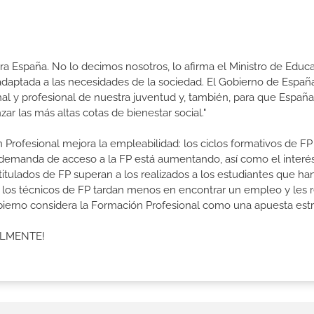
a España. No lo decimos nosotros, lo afirma el Ministro de Educa
 adaptada a las necesidades de la sociedad. El Gobierno de Españ
nal y profesional de nuestra juventud y, también, para que Españ
r las más altas cotas de bienestar social."
 Profesional mejora la empleabilidad: los ciclos formativos de FP
a demanda de acceso a la FP está aumentando, así como el interés
 titulados de FP superan a los realizados a los estudiantes que ha
e los técnicos de FP tardan menos en encontrar un empleo y les r
Gobierno considera la Formación Profesional como una apuesta estr
ALMENTE!