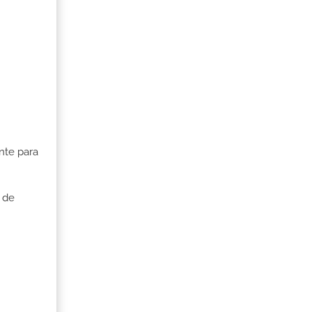
nte para
 de