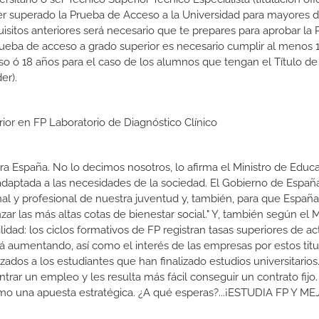
er superado la Prueba de Acceso a la Universidad para mayores 
isitos anteriores será necesario que te prepares para aprobar la
rueba de acceso a grado superior es necesario cumplir al menos 
so ó 18 años para el caso de los alumnos que tengan el Título de
er).
rior en FP Laboratorio de Diagnóstico Clínico
a España. No lo decimos nosotros, lo afirma el Ministro de Educa
 adaptada a las necesidades de la sociedad. El Gobierno de Españ
nal y profesional de nuestra juventud y, también, para que Españ
r las más altas cotas de bienestar social." Y, también según el M
dad: los ciclos formativos de FP registran tasas superiores de ac
 aumentando, así como el interés de las empresas por estos titu
izados a los estudiantes que han finalizado estudios universitario
ar un empleo y les resulta más fácil conseguir un contrato fijo.
como una apuesta estratégica. ¿A qué esperas?...¡ESTUDIA FP Y M