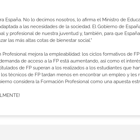
a España. No lo decimos nosotros, lo afirma el Ministro de Educa
 adaptada a las necesidades de la sociedad. El Gobierno de Españ
nal y profesional de nuestra juventud y, también, para que Españ
r las más altas cotas de bienestar social."
 Profesional mejora la empleabilidad: los ciclos formativos de FP
a demanda de acceso a la FP está aumentando, así como el interés
 titulados de FP superan a los realizados a los estudiantes que ha
e los técnicos de FP tardan menos en encontrar un empleo y les r
Gobierno considera la Formación Profesional como una apuesta estr
ALMENTE!