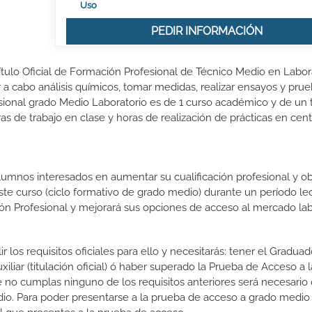
Uso
PEDIR INFORMACIÓN
ítulo Oficial de Formación Profesional de Técnico Medio en Labora
r a cabo análisis químicos, tomar medidas, realizar ensayos y pru
sional grado Medio Laboratorio es de 1 curso académico y de un 
s de trabajo en clase y horas de realización de prácticas en cen
lumnos interesados en aumentar su cualificación profesional y ob
este curso (ciclo formativo de grado medio) durante un período lec
ón Profesional y mejorará sus opciones de acceso al mercado lab
r los requisitos oficiales para ello y necesitarás: tener el Gradu
liar (titulación oficial) ó haber superado la Prueba de Acceso a l
 no cumplas ninguno de los requisitos anteriores será necesario
io. Para poder presentarse a la prueba de acceso a grado medio