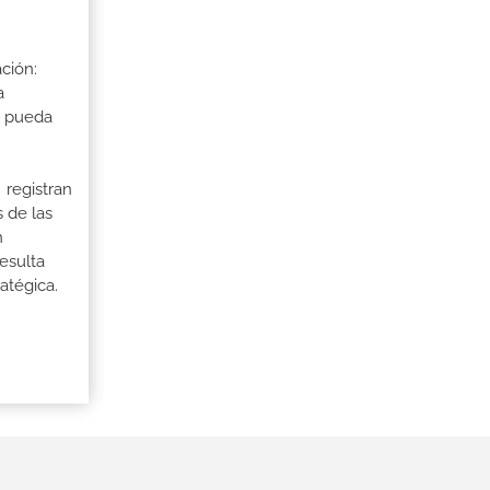
ción:
a
a pueda
 registran
 de las
n
esulta
atégica.