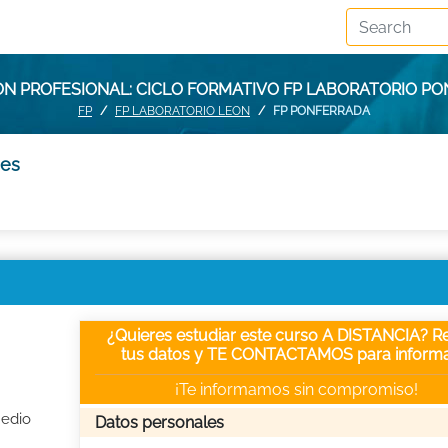
N PROFESIONAL: CICLO FORMATIVO FP LABORATORIO P
FP
FP LABORATORIO LEON
FP PONFERRADA
des
¿Quieres estudiar este curso A DISTANCIA? Re
tus datos y TE CONTACTAMOS para informa
¡Te informamos sin compromiso!
Medio
Datos personales