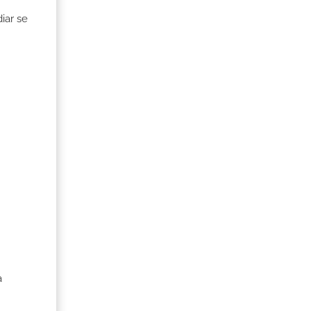
iar se
a