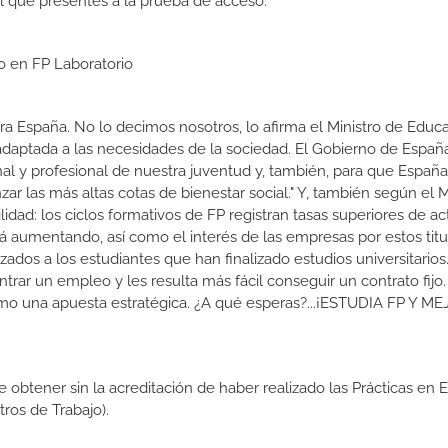
l que presentes a la prueba de acceso.
o en FP Laboratorio
a España. No lo decimos nosotros, lo afirma el Ministro de Educa
 adaptada a las necesidades de la sociedad. El Gobierno de Españ
nal y profesional de nuestra juventud y, también, para que Españ
r las más altas cotas de bienestar social." Y, también según el M
dad: los ciclos formativos de FP registran tasas superiores de ac
 aumentando, así como el interés de las empresas por estos titu
izados a los estudiantes que han finalizado estudios universitario
ar un empleo y les resulta más fácil conseguir un contrato fijo.
como una apuesta estratégica. ¿A qué esperas?...¡ESTUDIA FP Y M
de obtener sin la acreditación de haber realizado las Prácticas en
os de Trabajo).