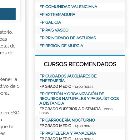
FP COMUNIDAD VALENCIANA
FP EXTREMADURA
FP GALICIA
FP PAÍS VASCO
torio.
FP PRINCIPADO DE ASTURIAS
ebas
total de
FP REGIÓN DE MURCIA
tros de
CURSOS RECOMENDADOS
FP CUIDADOS AUXILIARES DE
tener la
ENFERMERÍA
tivo de 1
FP GRADO MEDIO
- 1400 horas
oral.
FP GESTIÓN Y ORGANIZACIÓN DE
RECURSOS NATURALES Y PAISAJÍSTICOS
A DISTANCIA
FP GRADO SUPERIOR A DISTANCIA
- 2000
ado en ESO
horas
a
FP CARROCERÍA NOCTURNO
FP GRADO MEDIO
- 1400 horas
 que te
 es
FP PASTELERÍA Y PANADERÍA
FP GRADO MEDIO
- 1400 horas