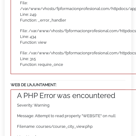
File:
/var/www/vhosts/fpformacionprofesional.com/httpdocs/appl
Line: 249
Function: _error_handler
File: /var/www/vhosts/fpformacionprofesional.com/httpdocs
Line: 434
Function: view
File: /var/www/vhosts/fpformacionprofesional.com/httpdoc
Line: 315
Function: require_once
WEB DE L’AJUNTAMENT:
A PHP Error was encountered
Severity: Warning
Message: Attempt to read property "WEBSITE" on null
Filename: courses/course_city_view.php