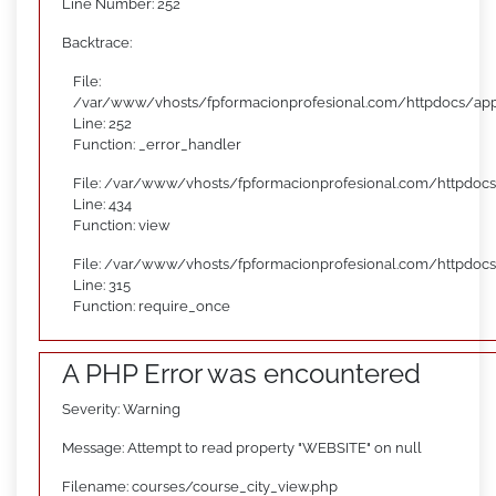
Line Number: 252
Backtrace:
File:
/var/www/vhosts/fpformacionprofesional.com/httpdocs/appl
Line: 252
Function: _error_handler
File: /var/www/vhosts/fpformacionprofesional.com/httpdocs
Line: 434
Function: view
File: /var/www/vhosts/fpformacionprofesional.com/httpdoc
Line: 315
Function: require_once
A PHP Error was encountered
Severity: Warning
Message: Attempt to read property "WEBSITE" on null
Filename: courses/course_city_view.php