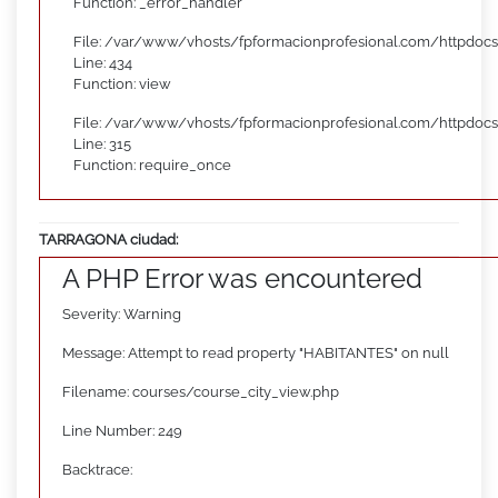
Function: _error_handler
File: /var/www/vhosts/fpformacionprofesional.com/httpdocs
Line: 434
Function: view
File: /var/www/vhosts/fpformacionprofesional.com/httpdoc
Line: 315
Function: require_once
TARRAGONA ciudad:
A PHP Error was encountered
Severity: Warning
Message: Attempt to read property "HABITANTES" on null
Filename: courses/course_city_view.php
Line Number: 249
Backtrace: