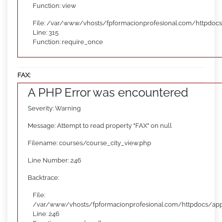
Function: view
File: /var/www/vhosts/fpformacionprofesional.com/httpdoc
Line: 315
Function: require_once
FAX:
A PHP Error was encountered
Severity: Warning
Message: Attempt to read property "FAX" on null
Filename: courses/course_city_view.php
Line Number: 246
Backtrace:
File:
/var/www/vhosts/fpformacionprofesional.com/httpdocs/appl
Line: 246