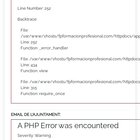
Line Number: 252
Backtrace:
File:
/var/www/vhosts/fpformacionprofesional.com/httpdocs/appl
Line: 252
Function: _error_handler
File: /var/www/vhosts/fpformacionprofesional.com/httpdocs
Line: 434
Function: view
File: /var/www/vhosts/fpformacionprofesional.com/httpdoc
Line: 315
Function: require_once
EMAIL DE L’AJUNTAMENT:
A PHP Error was encountered
Severity: Warning