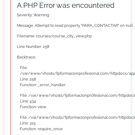
A PHP Error was encountered
Severity: Warning
Message: Attempt to read property "PARA_CONTACTAR" on null
Filename: courses/course_city_view.php
Line Number: 258
Backtrace:
File:
/var/www/vhosts/fpformacionprofesional.com/httpdocs/appl
Line: 258
Function: _error_handler
File: /var/www/vhosts/fpformacionprofesional.com/httpdocs
Line: 434
Function: view
File: /var/www/vhosts/fpformacionprofesional.com/httpdoc
Line: 315
Function: require_once