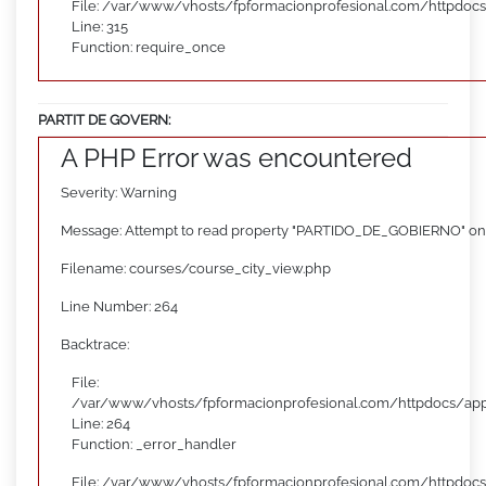
File: /var/www/vhosts/fpformacionprofesional.com/httpdoc
Line: 315
Function: require_once
PARTIT DE GOVERN:
A PHP Error was encountered
Severity: Warning
Message: Attempt to read property "PARTIDO_DE_GOBIERNO" on
Filename: courses/course_city_view.php
Line Number: 264
Backtrace:
File:
/var/www/vhosts/fpformacionprofesional.com/httpdocs/appl
Line: 264
Function: _error_handler
File: /var/www/vhosts/fpformacionprofesional.com/httpdocs