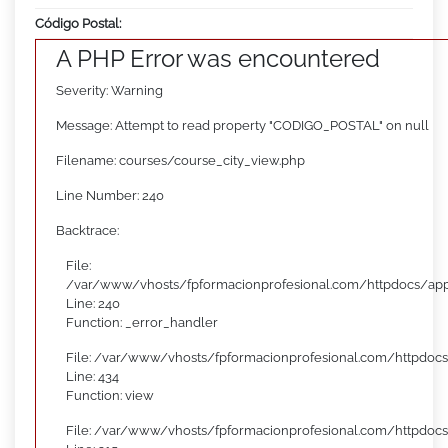
Código Postal:
A PHP Error was encountered
Severity: Warning
Message: Attempt to read property "CODIGO_POSTAL" on null
Filename: courses/course_city_view.php
Line Number: 240
Backtrace:
File:
/var/www/vhosts/fpformacionprofesional.com/httpdocs/appl
Line: 240
Function: _error_handler
File: /var/www/vhosts/fpformacionprofesional.com/httpdocs
Line: 434
Function: view
File: /var/www/vhosts/fpformacionprofesional.com/httpdoc