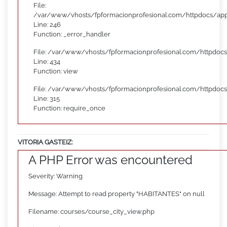
File:
/var/www/vhosts/fpformacionprofesional.com/httpdocs/appl
Line: 246
Function: _error_handler
File: /var/www/vhosts/fpformacionprofesional.com/httpdocs
Line: 434
Function: view
File: /var/www/vhosts/fpformacionprofesional.com/httpdoc
Line: 315
Function: require_once
VITORIA GASTEIZ:
A PHP Error was encountered
Severity: Warning
Message: Attempt to read property "HABITANTES" on null
Filename: courses/course_city_view.php