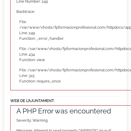
Line Number: 249
Backtrace:
File:
/var/www/vhosts/fpformacionprofesional.com/httpdocs/appl
Line: 249
Function: _error_handler
File: /var/www/vhosts/fpformacionprofesional.com/httpdocs
Line: 434
Function: view
File: /var/www/vhosts/fpformacionprofesional.com/httpdoc
Line: 315
Function: require_once
WEB DE L’AJUNTAMENT:
A PHP Error was encountered
Severity: Warning
Message: Attempt to read property "WEBSITE" on null