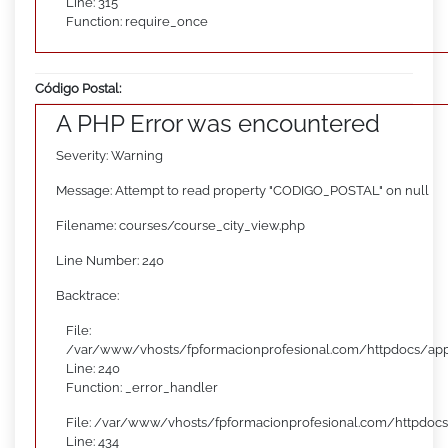
Line: 315
Function: require_once
Código Postal:
A PHP Error was encountered
Severity: Warning
Message: Attempt to read property "CODIGO_POSTAL" on null
Filename: courses/course_city_view.php
Line Number: 240
Backtrace:
File:
/var/www/vhosts/fpformacionprofesional.com/httpdocs/appl
Line: 240
Function: _error_handler
File: /var/www/vhosts/fpformacionprofesional.com/httpdocs
Line: 434