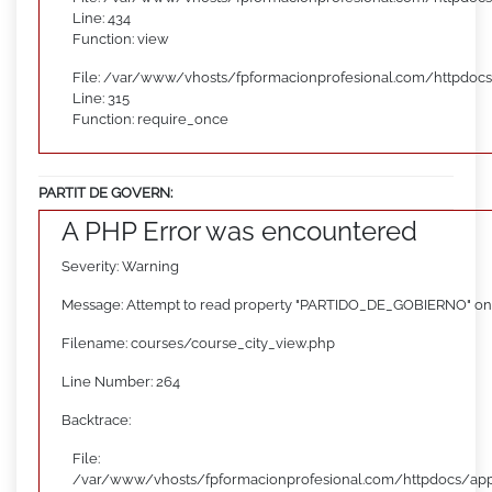
Line: 434
Function: view
File: /var/www/vhosts/fpformacionprofesional.com/httpdoc
Line: 315
Function: require_once
PARTIT DE GOVERN:
A PHP Error was encountered
Severity: Warning
Message: Attempt to read property "PARTIDO_DE_GOBIERNO" on
Filename: courses/course_city_view.php
Line Number: 264
Backtrace:
File:
/var/www/vhosts/fpformacionprofesional.com/httpdocs/appl