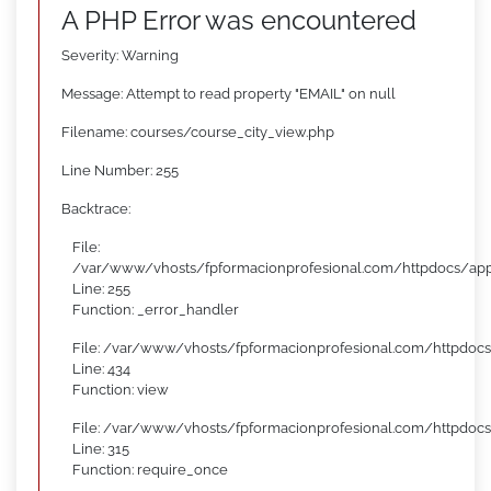
A PHP Error was encountered
Severity: Warning
Message: Attempt to read property "EMAIL" on null
Filename: courses/course_city_view.php
Line Number: 255
Backtrace:
File:
/var/www/vhosts/fpformacionprofesional.com/httpdocs/appl
Line: 255
Function: _error_handler
File: /var/www/vhosts/fpformacionprofesional.com/httpdocs
Line: 434
Function: view
File: /var/www/vhosts/fpformacionprofesional.com/httpdoc
Line: 315
Function: require_once