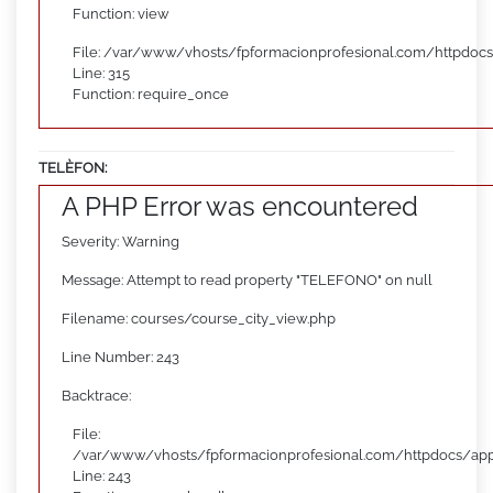
Function: view
File: /var/www/vhosts/fpformacionprofesional.com/httpdoc
Line: 315
Function: require_once
TELÈFON:
A PHP Error was encountered
Severity: Warning
Message: Attempt to read property "TELEFONO" on null
Filename: courses/course_city_view.php
Line Number: 243
Backtrace:
File:
/var/www/vhosts/fpformacionprofesional.com/httpdocs/appl
Line: 243