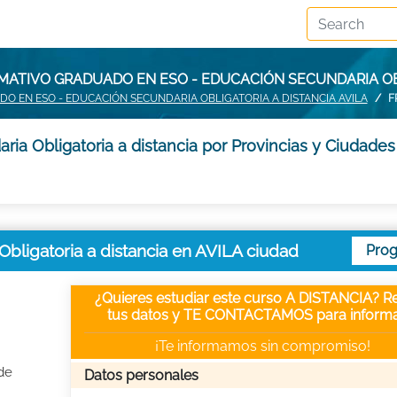
MATIVO GRADUADO EN ESO - EDUCACIÓN SECUNDARIA OBL
O EN ESO - EDUCACIÓN SECUNDARIA OBLIGATORIA A DISTANCIA AVILA
F
a Obligatoria a distancia por Provincias y Ciudades
ligatoria a distancia en AVILA ciudad
Pro
¿Quieres estudiar este curso A DISTANCIA? Re
tus datos y TE CONTACTAMOS para informa
¡Te informamos sin compromiso!
de
Datos personales