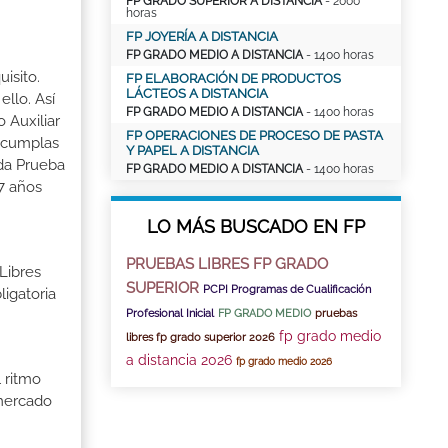
FP GRADO SUPERIOR A DISTANCIA
- 2000
horas
FP JOYERÍA A DISTANCIA
FP GRADO MEDIO A DISTANCIA
- 1400 horas
isito.
FP ELABORACIÓN DE PRODUCTOS
LÁCTEOS A DISTANCIA
llo. Así
FP GRADO MEDIO A DISTANCIA
- 1400 horas
 Auxiliar
FP OPERACIONES DE PROCESO DE PASTA
o cumplas
Y PAPEL A DISTANCIA
ada Prueba
FP GRADO MEDIO A DISTANCIA
- 1400 horas
7 años
LO MÁS BUSCADO EN FP
PRUEBAS LIBRES FP GRADO
Libres
SUPERIOR
PCPI Programas de Cualificación
igatoria
Profesional Inicial
FP GRADO MEDIO
pruebas
fp grado medio
libres fp grado superior 2026
a distancia 2026
fp grado medio 2026
 ritmo
 mercado