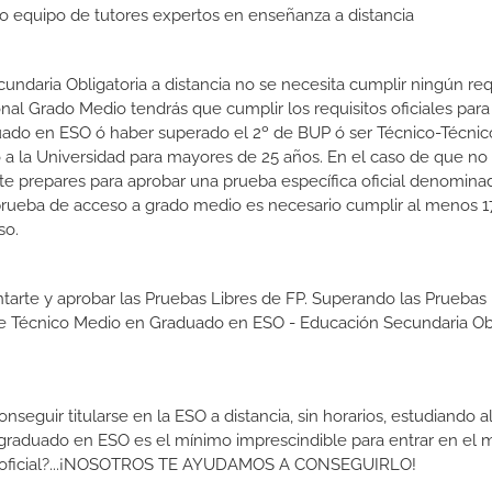
tro equipo de tutores expertos en enseñanza a distancia
ndaria Obligatoria a distancia no se necesita cumplir ningún requ
l Grado Medio tendrás que cumplir los requisitos oficiales para e
uado en ESO ó haber superado el 2º de BUP ó ser Técnico-Técnico
so a la Universidad para mayores de 25 años. En el caso de que n
e te prepares para aprobar una prueba específica oficial denomin
prueba de acceso a grado medio es necesario cumplir al menos 1
so.
tarte y aprobar las Pruebas Libres de FP. Superando las Pruebas 
 de Técnico Medio en Graduado en ESO - Educación Secundaria Obl
guir titularse en la ESO a distancia, sin horarios, estudiando al
graduado en ESO es el mínimo imprescindible para entrar en el
ítulo oficial?...¡NOSOTROS TE AYUDAMOS A CONSEGUIRLO!