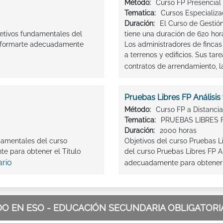
Método:
Curso FP Presencial
Tematica:
Cursos Especializ
Duración:
El Curso de Gestió
jetivos fundamentales del
tiene una duración de 620 hor
e, formarte adecuadamente
Los administradores de fincas
a terrenos y edificios. Sus tar
contratos de arrendamiento, la
Pruebas Libres FP Análisis
Método:
Curso FP a Distancia
Tematica:
PRUEBAS LIBRES 
Duración:
2000 horas
ndamentales del curso
Objetivos del curso Pruebas Li
e para obtener el Titulo
del curso Pruebas Libres FP An
ario
adecuadamente para obtener el
 EN ESO - EDUCACIÓN SECUNDARIA OBLIGATORIA