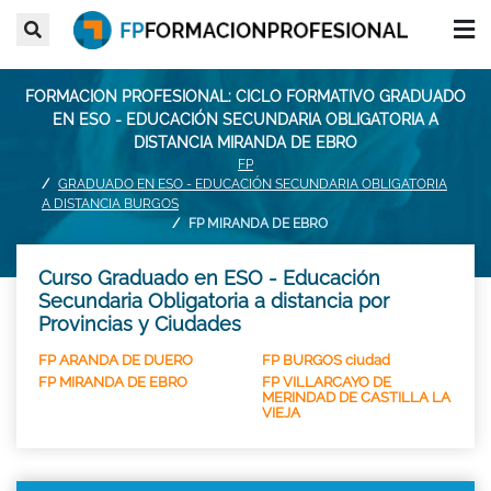
FORMACION PROFESIONAL: CICLO FORMATIVO GRADUADO
EN ESO - EDUCACIÓN SECUNDARIA OBLIGATORIA A
DISTANCIA MIRANDA DE EBRO
FP
GRADUADO EN ESO - EDUCACIÓN SECUNDARIA OBLIGATORIA
A DISTANCIA BURGOS
FP MIRANDA DE EBRO
Curso Graduado en ESO - Educación
Secundaria Obligatoria a distancia por
Provincias y Ciudades
FP ARANDA DE DUERO
FP BURGOS ciudad
FP MIRANDA DE EBRO
FP VILLARCAYO DE
MERINDAD DE CASTILLA LA
VIEJA