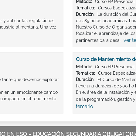
Método:
Curso FP Presencial
Tematica:
Cursos Especializ
Duración:
La duración del Cu
r y aplicar las regulaciones
de 285 horas académicas. hor
ndustria alimentaria. Una vez
Nuestro Curso de Organizador
focalizar el aprendizaje de lo
ver t
pertinentes para desa...
Curso de Mantenimiento de
Método:
Curso FP Presencial
Tematica:
Cursos Especializ
ortante que debemos explorar
Duración:
El Curso de Manten
tiene una duración de 300 ho 
ucen en un emocionante campo
En el área de la instalación y
su impacto en el rendimiento
de la programación, gestión y
temario
 EN ESO - EDUCACIÓN SECUNDARIA OBLIGATORIA