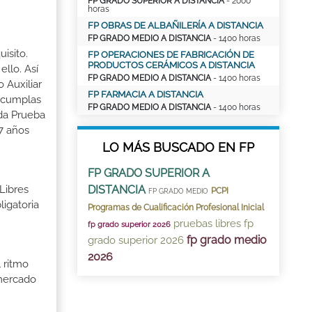
FP GRADO SUPERIOR A DISTANCIA
- 2000
horas
FP OBRAS DE ALBAÑILERÍA A DISTANCIA
FP GRADO MEDIO A DISTANCIA
- 1400 horas
isito.
FP OPERACIONES DE FABRICACIÓN DE
PRODUCTOS CERÁMICOS A DISTANCIA
llo. Así
FP GRADO MEDIO A DISTANCIA
- 1400 horas
 Auxiliar
FP FARMACIA A DISTANCIA
o cumplas
FP GRADO MEDIO A DISTANCIA
- 1400 horas
ada Prueba
7 años
LO MÁS BUSCADO EN FP
FP GRADO SUPERIOR A
Libres
DISTANCIA
PCPI
FP GRADO MEDIO
igatoria
Programas de Cualificación Profesional Inicial
pruebas libres fp
fp grado superior 2026
fp grado medio
grado superior 2026
2026
 ritmo
 mercado