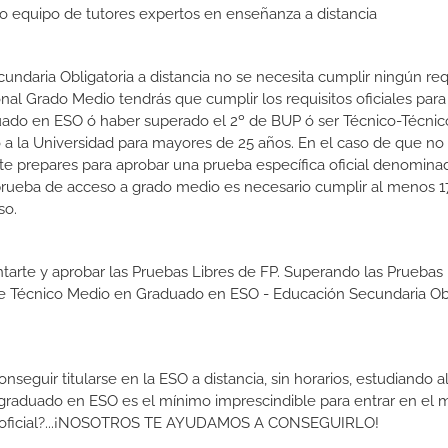
tro equipo de tutores expertos en enseñanza a distancia
ndaria Obligatoria a distancia no se necesita cumplir ningún requ
l Grado Medio tendrás que cumplir los requisitos oficiales para e
uado en ESO ó haber superado el 2º de BUP ó ser Técnico-Técnico
so a la Universidad para mayores de 25 años. En el caso de que n
e te prepares para aprobar una prueba específica oficial denomin
prueba de acceso a grado medio es necesario cumplir al menos 1
so.
tarte y aprobar las Pruebas Libres de FP. Superando las Pruebas 
 de Técnico Medio en Graduado en ESO - Educación Secundaria Obl
guir titularse en la ESO a distancia, sin horarios, estudiando al
graduado en ESO es el mínimo imprescindible para entrar en el
ítulo oficial?...¡NOSOTROS TE AYUDAMOS A CONSEGUIRLO!