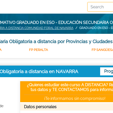
RMATIVO GRADUADO EN ESO - EDUCACIÓN SECUNDARIA OB
RIA A DISTANCIA COMUNIDAD FORAL DE NAVARRA
GRADUADO EN ESO - E
a Obligatoria a distancia por Provincias y Ciudades
A
FP PERALTA
FP SANGÜES
bligatoria a distancia en NAVARRA
Pro
¿Quieres estudiar este curso A DISTANCIA? Re
tus datos y TE CONTACTAMOS para informa
¡Te informamos sin compromiso!
de
Datos personales