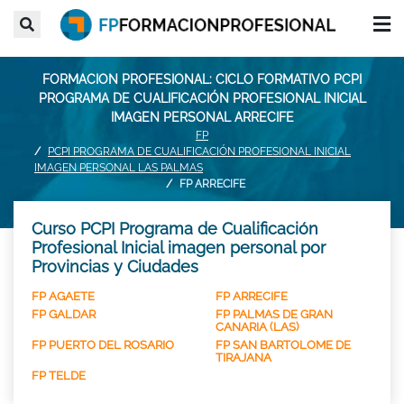
FORMACION PROFESIONAL: CICLO FORMATIVO PCPI
PROGRAMA DE CUALIFICACIÓN PROFESIONAL INICIAL
IMAGEN PERSONAL ARRECIFE
FP
PCPI PROGRAMA DE CUALIFICACIÓN PROFESIONAL INICIAL
IMAGEN PERSONAL LAS PALMAS
FP ARRECIFE
Curso PCPI Programa de Cualificación
Profesional Inicial imagen personal por
Provincias y Ciudades
FP AGAETE
FP ARRECIFE
FP GALDAR
FP PALMAS DE GRAN
CANARIA (LAS)
FP PUERTO DEL ROSARIO
FP SAN BARTOLOME DE
TIRAJANA
FP TELDE