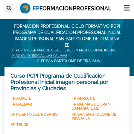
FORMACION PROFESIONAL: CICLO FORMATIVO PCPI
PROGRAMA DE CUALIFICACIÓN PROFESIONAL INICIAL
IMAGEN PERSONAL SAN BARTOLOME DE TIRAJANA
FP
PCPI PROGRAMA DE CUALIFICACIÓN PROFESIONAL INICIAL
IMAGEN PERSONAL LAS PALMAS
FP SAN BARTOLOME DE TIRAJANA
Curso PCPI Programa de Cualificación
Profesional Inicial imagen personal por
Provincias y Ciudades
FP AGAETE
FP ARRECIFE
FP GALDAR
FP PALMAS DE GRAN
CANARIA (LAS)
FP PUERTO DEL ROSARIO
FP SAN BARTOLOME DE
TIRAJANA
FP TELDE