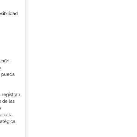
sibilidad
ción:
a
a pueda
 registran
 de las
n
esulta
atégica.