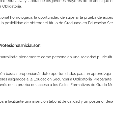
cial, educativa y laboral de los jóvenes mayores de 16 años que 
 Obligatoria.
esional homologada, la oportunidad de superar la prueba de acces
la posibilidad de obtener el título de Graduado en Educación Se
ofesional Inicial son:
arrollarte plenamente como persona en una sociedad pluricultu
ión básica, proporcionándote oportunidades para un aprendizaje
eles asignados a la Educación Secundaria Obligatoria. Prepararte 
ravés de la prueba de acceso a los Ciclos Formativos de Grado M
ara facilitarte una inserción laboral de calidad y un posterior d