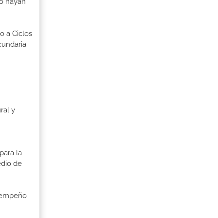
no hayan
o a Ciclos
cundaria
ral y
para la
edio de
esempeño