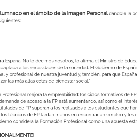
 alumnado en el ámbito de la Imagen Personal
dándole la po
siguientes:
a España. No lo decimos nosotros, lo afirma el Ministro de Educa
 adaptada a las necesidades de la sociedad. El Gobierno de Españ
nal y profesional de nuestra juventud y, también, para que Españ
r las más altas cotas de bienestar social."
 Profesional mejora la empleabilidad: los ciclos formativos de FP
a demanda de acceso a la FP está aumentando, así como el interés
 titulados de FP superan a los realizados a los estudiantes que ha
e los técnicos de FP tardan menos en encontrar un empleo y les r
Gobierno considera la Formación Profesional como una apuesta estr
ESIONALMENTE!