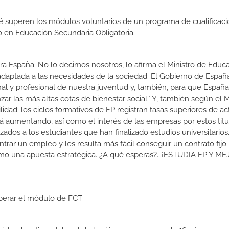
 superen los módulos voluntarios de un programa de cualificaci
do en Educación Secundaria Obligatoria.
a España. No lo decimos nosotros, lo afirma el Ministro de Educa
 adaptada a las necesidades de la sociedad. El Gobierno de Españ
nal y profesional de nuestra juventud y, también, para que Españ
r las más altas cotas de bienestar social." Y, también según el M
dad: los ciclos formativos de FP registran tasas superiores de ac
 aumentando, así como el interés de las empresas por estos titu
izados a los estudiantes que han finalizado estudios universitario
ar un empleo y les resulta más fácil conseguir un contrato fijo.
como una apuesta estratégica. ¿A qué esperas?...¡ESTUDIA FP Y M
uperar el módulo de FCT