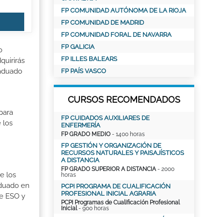
FP COMUNIDAD AUTÓNOMA DE LA RIOJA
FP COMUNIDAD DE MADRID
FP COMUNIDAD FORAL DE NAVARRA
FP GALICIA
o
FP ILLES BALEARS
quirirás
raduado
FP PAÍS VASCO
CURSOS RECOMENDADOS
para
FP CUIDADOS AUXILIARES DE
 los
ENFERMERÍA
FP GRADO MEDIO
- 1400 horas
FP GESTIÓN Y ORGANIZACIÓN DE
RECURSOS NATURALES Y PAISAJÍSTICOS
A DISTANCIA
FP GRADO SUPERIOR A DISTANCIA
- 2000
e los
horas
aduado en
PCPI PROGRAMA DE CUALIFICACIÓN
PROFESIONAL INICIAL AGRARIA
de ESO y
PCPI Programas de Cualificación Profesional
Inicial
- 900 horas