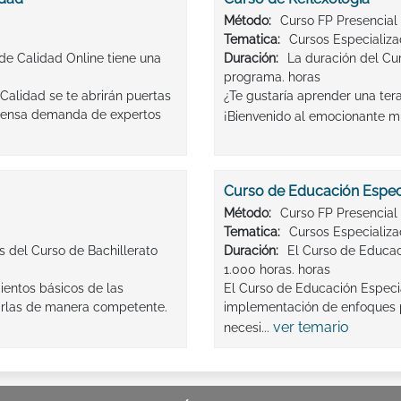
Método:
Curso FP Presencial
Tematica:
Cursos Especializ
 de Calidad Online tiene una
Duración:
La duración del Cu
programa. horas
 Calidad se te abrirán puertas
¿Te gustaría aprender una tera
xtensa demanda de expertos
¡Bienvenido al emocionante mu
Curso de Educación Espec
Método:
Curso FP Presencial
Tematica:
Cursos Especializ
es del Curso de Bachillerato
Duración:
El Curso de Educac
1.000 horas. horas
mientos básicos de las
El Curso de Educación Especia
zarlas de manera competente.
implementación de enfoques p
ver temario
necesi...