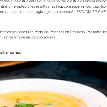
izados a los estudiantes que han finalizado estudios universitario
ar un empleo y les resulta más fácil conseguir un contrato fijo.
como una apuesta estratégica. ¿A qué esperas?...¡ESTUDIA FP Y M
btener sin haber realizado las Prácticas en Empresa. Por tanto, n
n nuestras empresas colaboradoras.
astronomía: