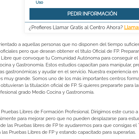
Uso
PEDIR INFORMACIÓN
¿Prefieres Llamar Gratis al Centro Ahora?
Llama
rientado a aquellas personas que no disponen del tiempo suficie
oficiales pero que desean obtener el título Oficial de FP. Prepara
r Libre que convoque tu Comunidad Autónoma para conseguir el 
cina y Gastronomía. Estos estudios capacitan para manipular, pre
s gastronómicas y ayudar en el servicio. Nuestra experiencia en 
 es muy grande. Somos uno de los más importantes centros forma
vieran la titulación oficial de FP. Si quieres prepararte para l
Profesional grado Medio Cocina y Gastronomía.
 Pruebas Libres de Formación Profesional. Dirigimos este curso a 
almente para mejorar pero que no pueden desplazarse para estud
 de las Pruebas libres de FP te ayudaremos para que consigas el 
las Pruebas Libres de FP y estando capacitado para superarlas.