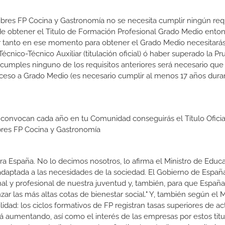
Libres FP Cocina y Gastronomía no se necesita cumplir ningún requ
e obtener el Titulo de Formación Profesional Grado Medio enton
 Por tanto en ese momento para obtener el Grado Medio necesitarás
nico-Técnico Auxiliar (titulación oficial) ó haber superado la P
 cumples ninguno de los requisitos anteriores será necesario que
ceso a Grado Medio (es necesario cumplir al menos 17 años dura
 convocan cada año en tu Comunidad conseguirás el Título Oficia
bres FP Cocina y Gastronomía
a España. No lo decimos nosotros, lo afirma el Ministro de Educa
 adaptada a las necesidades de la sociedad. El Gobierno de Españ
nal y profesional de nuestra juventud y, también, para que Españ
r las más altas cotas de bienestar social." Y, también según el M
dad: los ciclos formativos de FP registran tasas superiores de ac
 aumentando, así como el interés de las empresas por estos titu