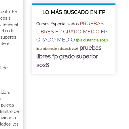
LO MÁS BUSCADO EN FP
isito. En
ces sí
PRUEBAS
Cursos Especializados
: tener el
FP
rueba de
LIBRES FP GRADO MEDIO
 superes
GRADO MEDIO
fp a distancia 2026
nte el
pruebas
fp grado medio a distancia 2026
libres fp grado superior
2026
l de
ción:
a
a pueda
inistro de
tividad a
lados: los