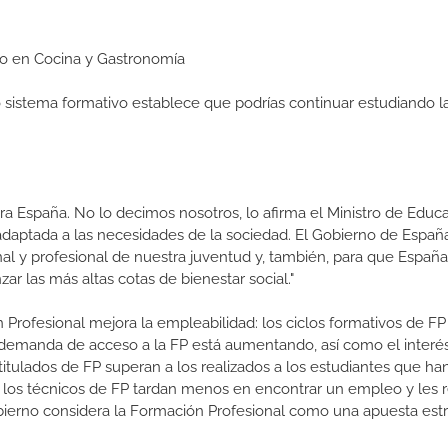
dio en Cocina y Gastronomía
ro sistema formativo establece que podrías continuar estudiando l
a España. No lo decimos nosotros, lo afirma el Ministro de Educa
 adaptada a las necesidades de la sociedad. El Gobierno de Españ
nal y profesional de nuestra juventud y, también, para que Españ
r las más altas cotas de bienestar social."
 Profesional mejora la empleabilidad: los ciclos formativos de FP
a demanda de acceso a la FP está aumentando, así como el interés
 titulados de FP superan a los realizados a los estudiantes que ha
e los técnicos de FP tardan menos en encontrar un empleo y les r
Gobierno considera la Formación Profesional como una apuesta estr