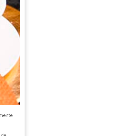
amente
 de