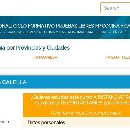
NAL: CICLO FORMATIVO PRUEBAS LIBRES FP COCINA Y 
P
PRUEBAS LIBRES FP COCINA Y GASTRONOMÍA BARCELONA
FP CALEL
ía por Provincias y Ciudades
FP MANRESA
FP SANT FEL
en CALELLA
¿Quieres estudiar este curso A DISTANCIA? Re
tus datos y TE CONTACTAMOS para informa
¡Te informamos sin compromiso!
Medio
Datos personales