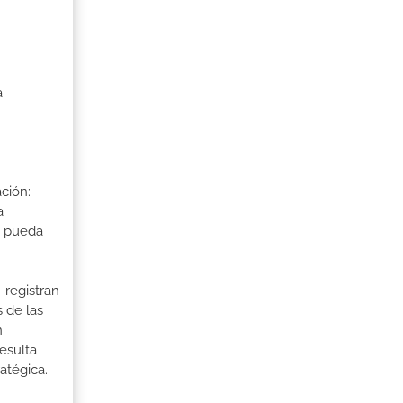
a
ción:
a
a pueda
 registran
 de las
n
esulta
atégica.