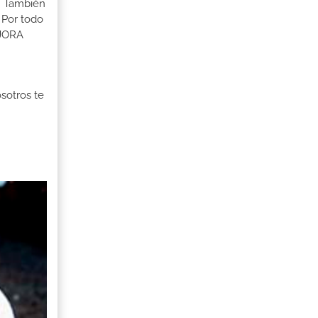
s. También
 Por todo
EJORA
osotros te