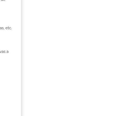
s, etc.
vas a