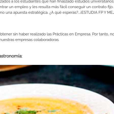
izados a los estudiantes que han finalizado estudios universitario
ar un empleo y les resulta más fácil conseguir un contrato fijo.
como una apuesta estratégica. ¿A qué esperas?...¡ESTUDIA FP Y M
btener sin haber realizado las Prácticas en Empresa. Por tanto, n
n nuestras empresas colaboradoras.
astronomía: