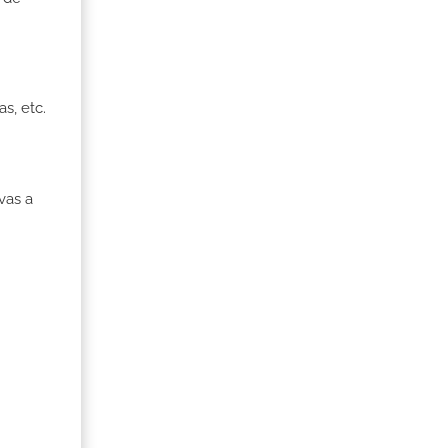
s, etc.
vas a