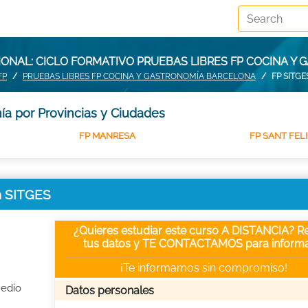
ONAL: CICLO FORMATIVO PRUEBAS LIBRES FP COCINA Y 
FP
PRUEBAS LIBRES FP COCINA Y GASTRONOMÍA BARCELONA
FP SITGE
ía por Provincias y Ciudades
FP MANRESA
FP SANT FEL
n SITGES
¿Quieres estudiar este curso A DISTANCIA? Re
tus datos y TE CONTACTAMOS para informa
¡Te informamos sin compromiso!
Medio
Datos personales