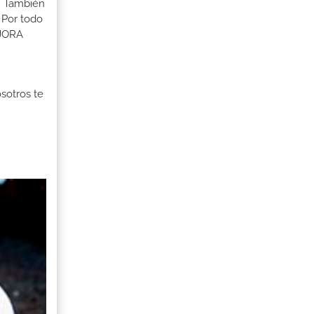
s. También
 Por todo
EJORA
osotros te