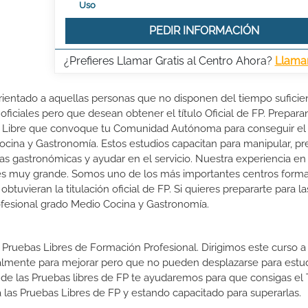
Uso
PEDIR INFORMACIÓN
¿Prefieres Llamar Gratis al Centro Ahora?
Llama
rientado a aquellas personas que no disponen del tiempo suficie
oficiales pero que desean obtener el título Oficial de FP. Prepara
r Libre que convoque tu Comunidad Autónoma para conseguir el 
cina y Gastronomía. Estos estudios capacitan para manipular, pre
s gastronómicas y ayudar en el servicio. Nuestra experiencia en 
 es muy grande. Somos uno de los más importantes centros forma
vieran la titulación oficial de FP. Si quieres prepararte para l
Profesional grado Medio Cocina y Gastronomía.
 Pruebas Libres de Formación Profesional. Dirigimos este curso a 
almente para mejorar pero que no pueden desplazarse para estud
 de las Pruebas libres de FP te ayudaremos para que consigas el 
las Pruebas Libres de FP y estando capacitado para superarlas.