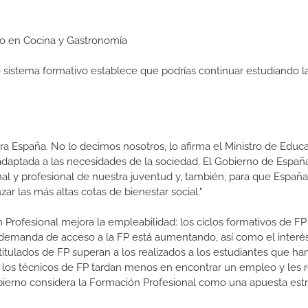
dio en Cocina y Gastronomía
ro sistema formativo establece que podrías continuar estudiando l
a España. No lo decimos nosotros, lo afirma el Ministro de Educa
 adaptada a las necesidades de la sociedad. El Gobierno de Españ
nal y profesional de nuestra juventud y, también, para que Españ
r las más altas cotas de bienestar social."
 Profesional mejora la empleabilidad: los ciclos formativos de FP
a demanda de acceso a la FP está aumentando, así como el interés
 titulados de FP superan a los realizados a los estudiantes que ha
e los técnicos de FP tardan menos en encontrar un empleo y les r
Gobierno considera la Formación Profesional como una apuesta estr