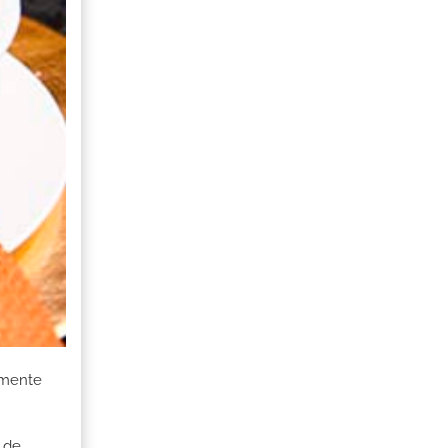
amente
 de