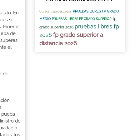
PRUEBAS LIBRES FP GRADO
Cursos Especializados
isito. En
fp
MEDIO
ces sí
PRUEBAS LIBRES FP GRADO SUPERIOR
pruebas libres fp
: tener el
grado superior 2026
rueba de
2026
fp grado superior a
 superes
distancia 2026
nte el
l de
ción:
a
a pueda
inistro de
tividad a
lados: los