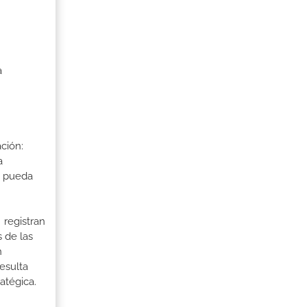
a
ción:
a
a pueda
 registran
 de las
n
esulta
atégica.