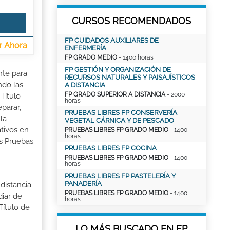
CURSOS RECOMENDADOS
FP CUIDADOS AUXILIARES DE
r Ahora
ENFERMERÍA
FP GRADO MEDIO
- 1400 horas
FP GESTIÓN Y ORGANIZACIÓN DE
nte para
RECURSOS NATURALES Y PAISAJÍSTICOS
ndo las
A DISTANCIA
FP GRADO SUPERIOR A DISTANCIA
- 2000
Título
horas
parar,
PRUEBAS LIBRES FP CONSERVERÍA
la
VEGETAL CÁRNICA Y DE PESCADO
tivos en
PRUEBAS LIBRES FP GRADO MEDIO
- 1400
horas
as Pruebas
PRUEBAS LIBRES FP COCINA
PRUEBAS LIBRES FP GRADO MEDIO
- 1400
horas
PRUEBAS LIBRES FP PASTELERÍA Y
PANADERÍA
distancia
PRUEBAS LIBRES FP GRADO MEDIO
- 1400
iar de
horas
Título de
LO MÁS BUSCADO EN FP