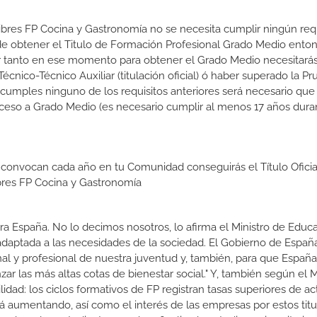
Libres FP Cocina y Gastronomía no se necesita cumplir ningún requ
e obtener el Titulo de Formación Profesional Grado Medio enton
 Por tanto en ese momento para obtener el Grado Medio necesitarás
nico-Técnico Auxiliar (titulación oficial) ó haber superado la P
 cumples ninguno de los requisitos anteriores será necesario que
ceso a Grado Medio (es necesario cumplir al menos 17 años dura
 convocan cada año en tu Comunidad conseguirás el Título Oficia
bres FP Cocina y Gastronomía
a España. No lo decimos nosotros, lo afirma el Ministro de Educa
 adaptada a las necesidades de la sociedad. El Gobierno de Españ
nal y profesional de nuestra juventud y, también, para que Españ
r las más altas cotas de bienestar social." Y, también según el M
dad: los ciclos formativos de FP registran tasas superiores de ac
 aumentando, así como el interés de las empresas por estos titu