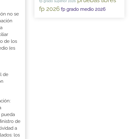
pruebas libres
fp grado superior 2026
fp 2026
fp grado medio 2026
ión no se
mación
ra
liar
o de los
dio (es
l de
ón
ción:
a
a pueda
inistro de
tividad a
lados: los