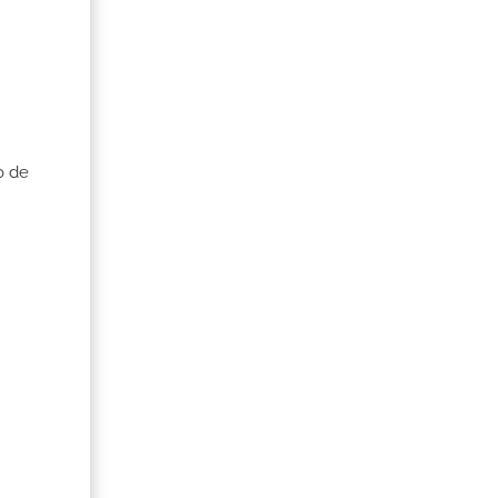
o de
ón