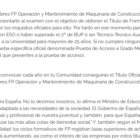
 Libres FP Operación y Mantenimiento de Maquinaria de Construcc
esentarte al examen con el objetivo de obtener el Titulo de For
 los requisitos oficiales para ello. Por tanto en ese momento pa
en ESO ó haber superado el 2º de BUP ó ser Técnico-Técnico Auxi
so a la Universidad para mayores de 25 años. Si no cumples ningun
rueba específica oficial denominada Prueba de Acceso a Grado Me
l que presentes a la prueba de acceso).
 convocan cada año en tu Comunidad conseguirás el Título Oficia
bres FP Operación y Mantenimiento de Maquinaria de Construcci
a España. No lo decimos nosotros, lo afirma el Ministro de Educa
 adaptada a las necesidades de la sociedad. El Gobierno de Españ
nal y profesional de nuestra juventud y, también, para que Españ
r las más altas cotas de bienestar social." Y, también según el M
dad: los ciclos formativos de FP registran tasas superiores de ac
 aumentando, así como el interés de las empresas por estos titu