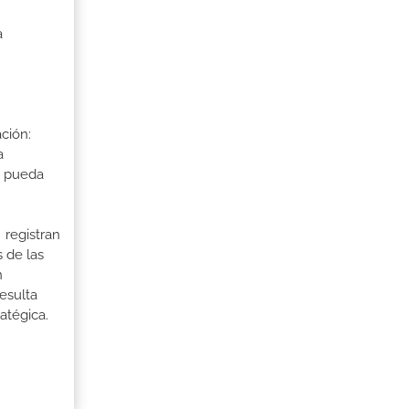
a
ción:
a
a pueda
 registran
 de las
n
esulta
ratégica.