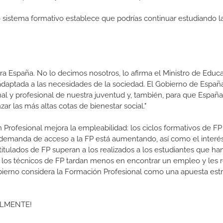
ro sistema formativo establece que podrías continuar estudiando l
a España. No lo decimos nosotros, lo afirma el Ministro de Educa
 adaptada a las necesidades de la sociedad. El Gobierno de Españ
nal y profesional de nuestra juventud y, también, para que Españ
ar las más altas cotas de bienestar social."
 Profesional mejora la empleabilidad: los ciclos formativos de FP
a demanda de acceso a la FP está aumentando, así como el interés
 titulados de FP superan a los realizados a los estudiantes que ha
e los técnicos de FP tardan menos en encontrar un empleo y les r
 Gobierno considera la Formación Profesional como una apuesta est
ALMENTE!