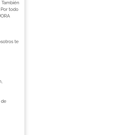
s. También
 Por todo
EJORA
osotros te
n,
 de