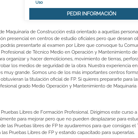
Uso
PEDIR INFORMACIÓN
de Maquinaria de Construcción está orientado a aquellas person
ión presencial en centros de estudio oficiales pero que desean o
 FP podrás presentarte al examen por Libre que convoque tu Comu
n Profesional de Técnico Medio en Operación y Mantenimiento de
ra organizar y hacer demoliciones, movimiento de tierras, perfora
obar los medios de seguridad de la obra. Nuestra experiencia en
 es muy grande. Somos uno de los más importantes centros forma
vieran la titulación oficial de FP. Si quieres prepararte para l
 Profesional grado Medio Operación y Mantenimiento de Maquinaria
 Pruebas Libres de Formación Profesional. Dirigimos este curso a 
almente para mejorar pero que no pueden desplazarse para estud
 de las Pruebas libres de FP te ayudaremos para que consigas el 
las Pruebas Libres de FP y estando capacitado para superarlas.