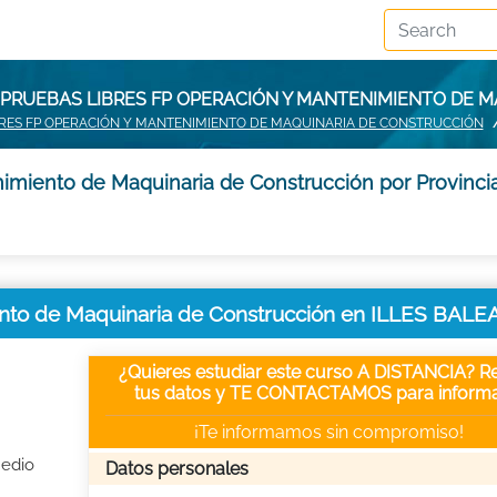
 PRUEBAS LIBRES FP OPERACIÓN Y MANTENIMIENTO DE M
RES FP OPERACIÓN Y MANTENIMIENTO DE MAQUINARIA DE CONSTRUCCIÓN
imiento de Maquinaria de Construcción por Provinci
ento de Maquinaria de Construcción en ILLES BALE
¿Quieres estudiar este curso A DISTANCIA? Re
tus datos y TE CONTACTAMOS para informa
¡Te informamos sin compromiso!
Medio
Datos personales