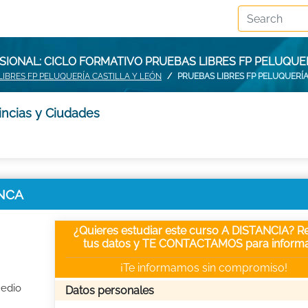
IONAL: CICLO FORMATIVO PRUEBAS LIBRES FP PELUQU
LIBRES FP PELUQUERÍA CASTILLA Y LEÓN
PRUEBAS LIBRES FP PELUQUERÍ
incias y Ciudades
ANCA
¿Quieres estudiar este curso A DISTANCIA? Re
tus datos y TE CONTACTAMOS para informa
¡Te informamos sin compromiso!
Medio
Datos personales