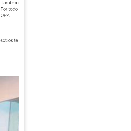
s. También
 Por todo
EJORA
osotros te