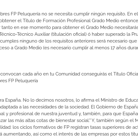
ibres FP Peluquería no se necesita cumplir ningún requisito. En el
btener el Titulo de Formación Profesional Grado Medio entonce
 Por tanto en ese momento para obtener el Grado Medio necesitarás
nico-Técnico Auxiliar (titulación oficial) ó haber superado la P
 cumples ninguno de los requisitos anteriores será necesario que
ceso a Grado Medio (es necesario cumplir al menos 17 años dura
 convocan cada año en tu Comunidad conseguirás el Título Oficia
res FP Peluquería
a España. No lo decimos nosotros, lo afirma el Ministro de Educa
 adaptada a las necesidades de la sociedad. El Gobierno de Españ
nal y profesional de nuestra juventud y, también, para que Españ
r las más altas cotas de bienestar social." Y, también según el M
dad: los ciclos formativos de FP registran tasas superiores de ac
 aumentando, así como el interés de las empresas por estos titu