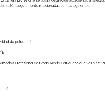
tu carrera profesional se podrá desarrollar accediendo a puestos
des estén seguramente relacionadas con las siguientes:
ividad de peluquería.
ía:
Formación Profesional de Grado Medio Peluquería que vas a estudi
quería.