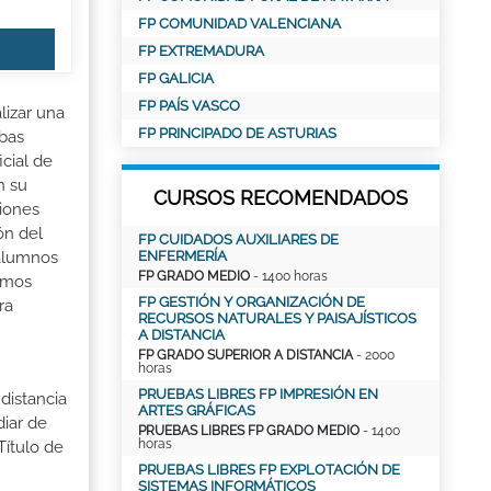
FP COMUNIDAD VALENCIANA
FP EXTREMADURA
FP GALICIA
FP PAÍS VASCO
lizar una
FP PRINCIPADO DE ASTURIAS
ebas
cial de
n su
CURSOS RECOMENDADOS
ciones
ón del
FP CUIDADOS AUXILIARES DE
ENFERMERÍA
 alumnos
FP GRADO MEDIO
- 1400 horas
emos
FP GESTIÓN Y ORGANIZACIÓN DE
ra
RECURSOS NATURALES Y PAISAJÍSTICOS
A DISTANCIA
FP GRADO SUPERIOR A DISTANCIA
- 2000
horas
PRUEBAS LIBRES FP IMPRESIÓN EN
distancia
ARTES GRÁFICAS
iar de
PRUEBAS LIBRES FP GRADO MEDIO
- 1400
horas
Título de
PRUEBAS LIBRES FP EXPLOTACIÓN DE
SISTEMAS INFORMÁTICOS