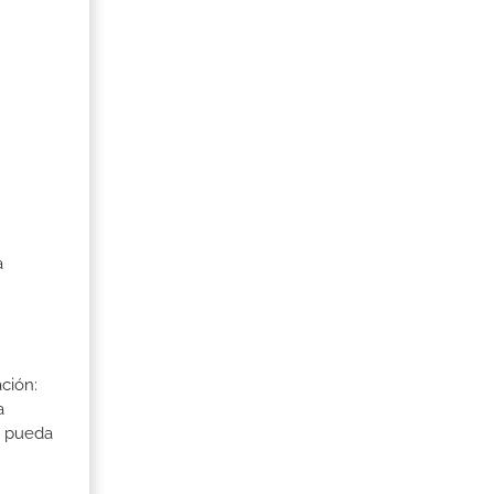
a
ción:
a
a pueda