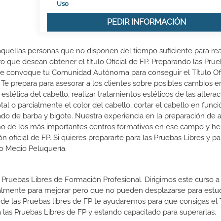
Uso
PEDIR INFORMACIÓN
aquellas personas que no disponen del tiempo suficiente para rea
ro que desean obtener el título Oficial de FP. Preparando las Pru
ue convoque tu Comunidad Autónoma para conseguir el Título Ofi
Te prepara para asesorar a los clientes sobre posibles cambios e
tética del cabello, realizar tratamientos estéticos de las altera
otal o parcialmente el color del cabello, cortar el cabello en funci
urado de barba y bigote. Nuestra experiencia en la preparación de
no de los más importantes centros formativos en ese campo y h
 oficial de FP. Si quieres prepararte para las Pruebas Libres y pa
do Medio Peluquería.
 Pruebas Libres de Formación Profesional. Dirigimos este curso a 
almente para mejorar pero que no pueden desplazarse para estud
 de las Pruebas libres de FP te ayudaremos para que consigas el 
las Pruebas Libres de FP y estando capacitado para superarlas.