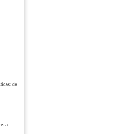
ticas; de
as a