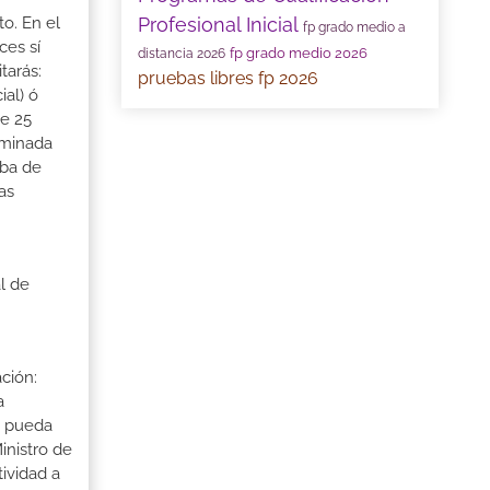
Profesional Inicial
to. En el
fp grado medio a
ces sí
fp grado medio 2026
distancia 2026
tarás:
pruebas libres fp 2026
ial) ó
de 25
ominada
eba de
as
l de
ción:
a
a pueda
inistro de
tividad a