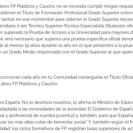
ibres FP Plásticos y Caucho no se necesita cumplir ningún requisi
btener el Titulo de Formación Profesional Grado Superior enton
 Por tantoé en ese momentoé para obtener el Grado Superior necesi
sitario ó ser Técnico Superior-Técnico Especialista (titulación ofic
er superado la Prueba de Acceso a la Universidad para mayores 
esé será necesario que superes una prueba específica oficial den
r al menos 19 años durante el año en el que presentes a la pru
(en un Grado Medio relacionado con el Grado Superior al que quier
 convocan cada año en tu Comunidad conseguirás el Título Oficia
ibres FP Plásticos y Caucho
a España. No lo decimos nosotros, lo afirma el Ministro de Educa
 adaptada a las necesidades de la sociedad. El Gobierno de Españ
nal y profesional de nuestra juventud y, también, para que Españ
r las más altas cotas de bienestar social." Y, también según el M
dad: los ciclos formativos de FP registran tasas superiores de ac