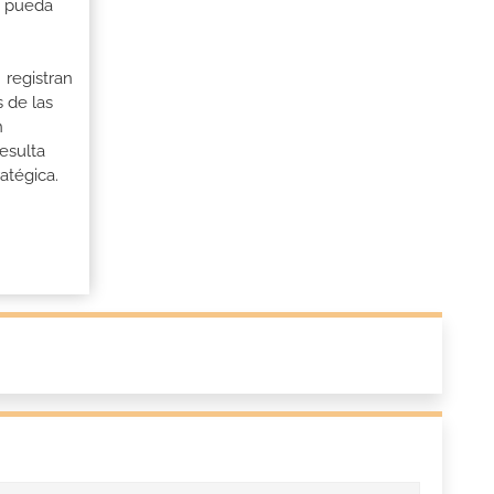
a pueda
 registran
 de las
n
esulta
atégica.