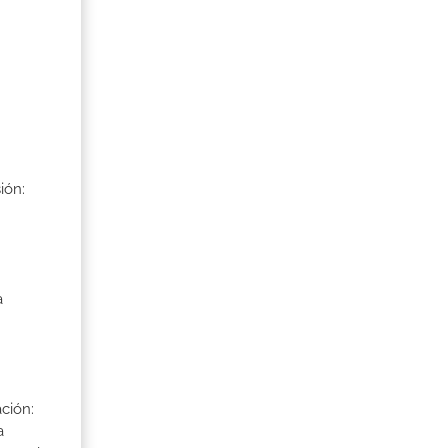
ión:
a
ción:
a