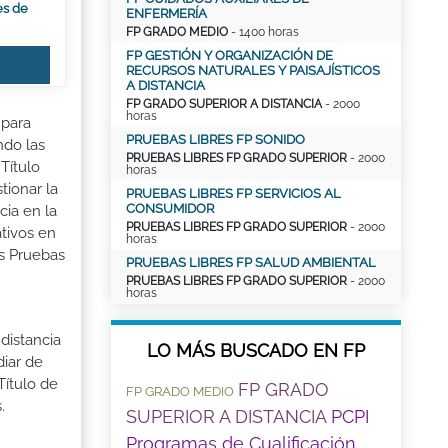
es de
ENFERMERÍA
FP GRADO MEDIO
- 1400 horas
FP GESTIÓN Y ORGANIZACIÓN DE
RECURSOS NATURALES Y PAISAJÍSTICOS
A DISTANCIA
FP GRADO SUPERIOR A DISTANCIA
- 2000
horas
 para
PRUEBAS LIBRES FP SONIDO
ndo las
PRUEBAS LIBRES FP GRADO SUPERIOR
- 2000
Título
horas
tionar la
PRUEBAS LIBRES FP SERVICIOS AL
CONSUMIDOR
cia en la
PRUEBAS LIBRES FP GRADO SUPERIOR
- 2000
tivos en
horas
as Pruebas
PRUEBAS LIBRES FP SALUD AMBIENTAL
PRUEBAS LIBRES FP GRADO SUPERIOR
- 2000
horas
distancia
LO MÁS BUSCADO EN FP
iar de
Título de
FP GRADO
FP GRADO MEDIO
.
SUPERIOR A DISTANCIA
PCPI
Programas de Cualificación