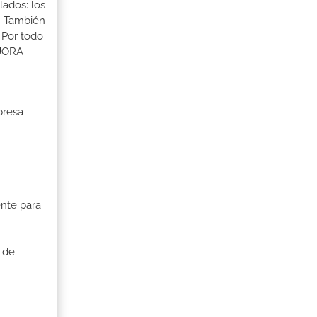
lados: los
s. También
 Por todo
EJORA
presa
nte para
 de