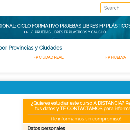
IONAL: CICLO FORMATIVO PRUEBAS LIBRES FP PLÁSTICO
FP
PRUEBAS LIBRES FP PLÁSTICOS Y CAUCHO
por Provincias y Ciudades
FP CIUDAD REAL
FP HUELVA
¿Quieres estudiar este curso A DISTANCIA? Re
tus datos y TE CONTACTAMOS para informa
¡Te informamos sin compromiso!
Datos personales