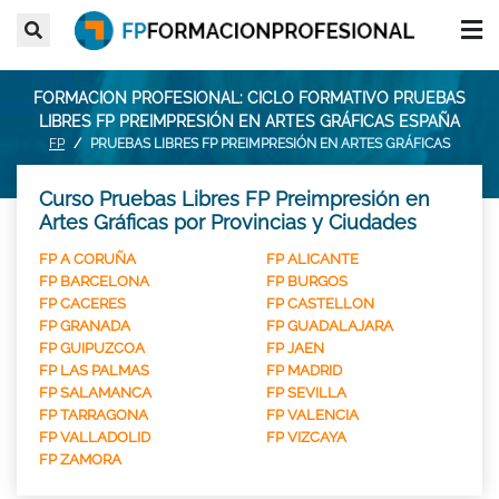
FORMACION PROFESIONAL: CICLO FORMATIVO PRUEBAS
LIBRES FP PREIMPRESIÓN EN ARTES GRÁFICAS ESPAÑA
FP
PRUEBAS LIBRES FP PREIMPRESIÓN EN ARTES GRÁFICAS
Curso Pruebas Libres FP Preimpresión en
Artes Gráficas por Provincias y Ciudades
FP A CORUÑA
FP ALICANTE
FP BARCELONA
FP BURGOS
FP CACERES
FP CASTELLON
FP GRANADA
FP GUADALAJARA
FP GUIPUZCOA
FP JAEN
FP LAS PALMAS
FP MADRID
FP SALAMANCA
FP SEVILLA
FP TARRAGONA
FP VALENCIA
FP VALLADOLID
FP VIZCAYA
FP ZAMORA