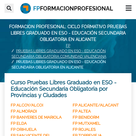
FORMACION PROFESIONAL: CICLO FORMATIVO PRUEBAS
LIBRES GRADUADO EN ESO - EDUCACIÓN SECUNDARIA
OBLIGATORIA EN ALICANTE
FP
PRUEBAS LIBRES GRADUADO EN ESO - EDUCACIÓN
SECUNDARIA OBLIGATORIA COMUNIDAD VALENCIANA
PRUEBAS LIBRES GRADUADO EN ESO - EDUCACIÓN
SECUNDARIA OBLIGATORIA EN ALICANTE
Curso Pruebas Libres Graduado en ESO -
Educación Secundaria Obligatoria por
Provincias y Ciudades
FP ALCOY/ALCOI
FP ALICANTE/ALACANT
FP ALMORADI
FP ALTEA
FP BANYERES DE MARIOLA
FP BENIDORM
FP ELDA
FP MUTXAMEL
FP ORIHUELA
FP ROJALES
FP SAN VICENTE DEL
FP TORREVIEJA