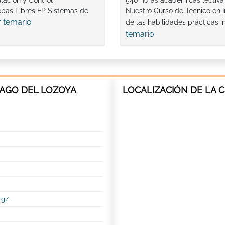
lación y Control
540 horas académicas lectiva
ebas Libres FP Sistemas de
Nuestro Curso de Técnico en I
r temario
de las habilidades prácticas i
temario
RAGO DEL LOZOYA
LOCALIZACIÓN DE LA 
rg/