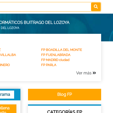
FORMÁTICOS BUITRAGO DEL LOZOYA
 DEL LOZOYA
Z
FP BOADILLA DEL MONTE
 VILLALBA
FP FUENLABRADA
FP MADRID ciudad
RNERO
FP PARLA
Ver más
grama
Blog FP
llena
CATEGORÍAS FP
rte