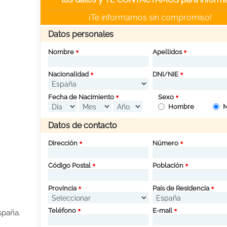
¡Te informamos sin compromiso!
Datos personales
Nombre
Apellidos
Nacionalidad
DNI/NIE
Fecha de Nacimiento
Sexo
Hombre
M
Datos de contacto
Dirección
Número
Código Postal
Población
Provincia
País de Residencia
Teléfono
E-mail
spaña.