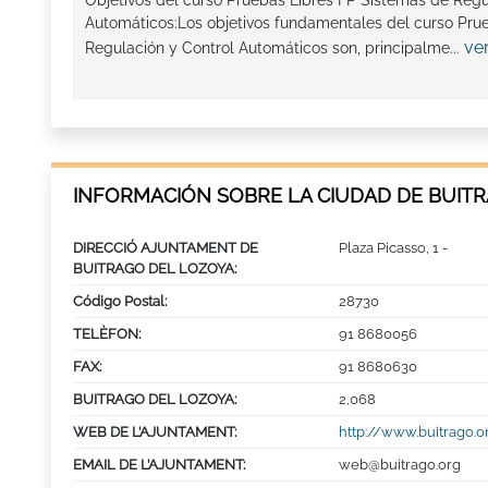
Objetivos del curso Pruebas Libres FP Sistemas de Regu
Automáticos:Los objetivos fundamentales del curso Pru
ve
Regulación y Control Automáticos son, principalme...
INFORMACIÓN SOBRE LA CIUDAD DE BUIT
DIRECCIÓ AJUNTAMENT DE
Plaza Picasso, 1 -
BUITRAGO DEL LOZOYA:
Código Postal:
28730
TELÈFON:
91 8680056
FAX:
91 8680630
BUITRAGO DEL LOZOYA:
2,068
WEB DE L’AJUNTAMENT:
http://www.buitrago.o
EMAIL DE L’AJUNTAMENT:
web@buitrago.org