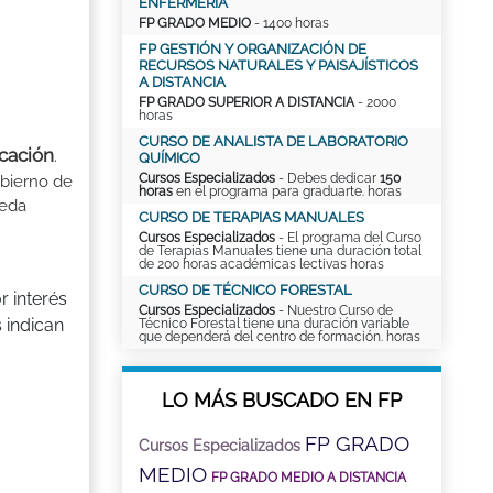
ENFERMERÍA
FP GRADO MEDIO
- 1400 horas
FP GESTIÓN Y ORGANIZACIÓN DE
RECURSOS NATURALES Y PAISAJÍSTICOS
A DISTANCIA
FP GRADO SUPERIOR A DISTANCIA
- 2000
horas
CURSO DE ANALISTA DE LABORATORIO
ucación
.
QUÍMICO
Cursos Especializados
- Debes dedicar
150
obierno de
horas
en el programa para graduarte. horas
ueda
CURSO DE TERAPIAS MANUALES
Cursos Especializados
- El programa del Curso
de Terapias Manuales tiene una duración total
de 200 horas académicas lectivas horas
CURSO DE TÉCNICO FORESTAL
 interés
Cursos Especializados
- Nuestro Curso de
s indican
Técnico Forestal tiene una duración variable
que dependerá del centro de formación. horas
LO MÁS BUSCADO EN FP
FP GRADO
Cursos Especializados
MEDIO
FP GRADO MEDIO A DISTANCIA