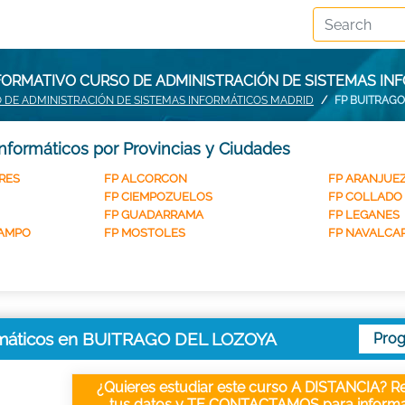
FORMATIVO CURSO DE ADMINISTRACIÓN DE SISTEMAS IN
 DE ADMINISTRACIÓN DE SISTEMAS INFORMÁTICOS MADRID
FP BUITRAGO
nformáticos por Provincias y Ciudades
RES
FP ALCORCON
FP ARANJUE
FP CIEMPOZUELOS
FP COLLADO
FP GUADARRAMA
FP LEGANES
CAMPO
FP MOSTOLES
FP NAVALCA
ormáticos en BUITRAGO DEL LOZOYA
Pro
¿Quieres estudiar este curso A DISTANCIA? Re
tus datos y TE CONTACTAMOS para informa