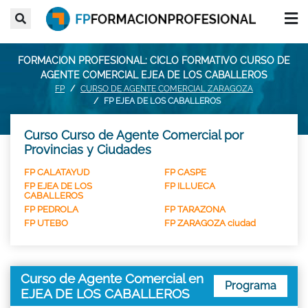
FORMACION PROFESIONAL: CICLO FORMATIVO CURSO DE
AGENTE COMERCIAL EJEA DE LOS CABALLEROS
FP
CURSO DE AGENTE COMERCIAL ZARAGOZA
FP EJEA DE LOS CABALLEROS
Curso Curso de Agente Comercial por
Provincias y Ciudades
FP CALATAYUD
FP CASPE
FP EJEA DE LOS
FP ILLUECA
CABALLEROS
FP PEDROLA
FP TARAZONA
FP UTEBO
FP ZARAGOZA ciudad
Curso de Agente Comercial en
Programa
EJEA DE LOS CABALLEROS