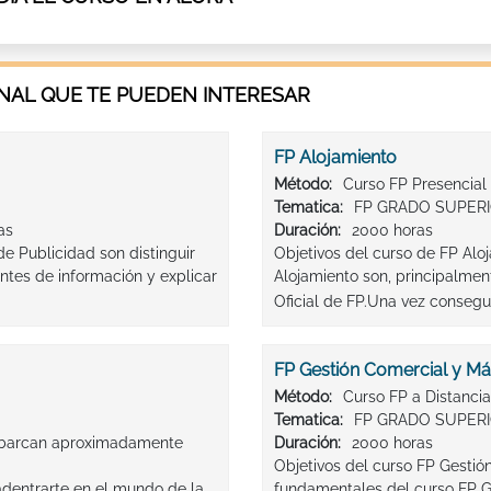
AL QUE TE PUEDEN INTERESAR
FP Alojamiento
Método:
Curso FP Presencial
Tematica:
FP GRADO SUPER
as
Duración:
2000 horas
de Publicidad son distinguir
Objetivos del curso de FP Alo
entes de información y explicar
Alojamiento son, principalmen
Oficial de FP.Una vez consegui
FP Gestión Comercial y Már
Método:
Curso FP a Distancia
Tematica:
FP GRADO SUPERI
 abarcan aproximadamente
Duración:
2000 horas
Objetivos del curso FP Gestió
adentrarte en el mundo de la
fundamentales del curso FP Ge