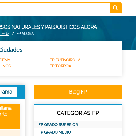
SOS NATURALES Y PAISAJÍSTICOS ALORA
ALAGA
FP ALORA
 Ciudades
DENA
FP FUENGIROLA
LINOS
FP TORROX
grama
Blog FP
llena
CATEGORÍAS FP
rte
FP GRADO SUPERIOR
FP GRADO MEDIO