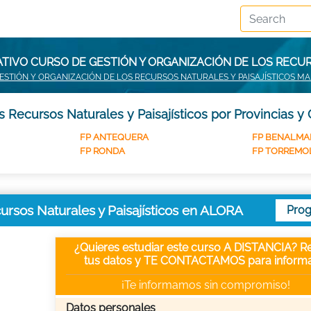
TIVO CURSO DE GESTIÓN Y ORGANIZACIÓN DE LOS RECUR
ESTIÓN Y ORGANIZACIÓN DE LOS RECURSOS NATURALES Y PAISAJÍSTICOS M
 Recursos Naturales y Paisajísticos por Provincias y
FP ANTEQUERA
FP BENALMA
FP RONDA
FP TORREMO
ursos Naturales y Paisajísticos en ALORA
Pro
¿Quieres estudiar este curso A DISTANCIA? Re
tus datos y TE CONTACTAMOS para informa
¡Te informamos sin compromiso!
Datos personales