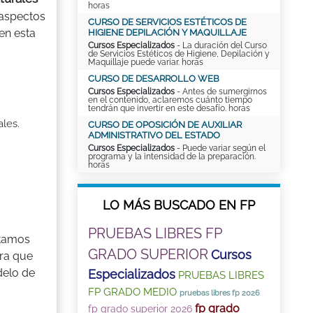
horas
 aspectos
CURSO DE SERVICIOS ESTÉTICOS DE
en esta
HIGIENE DEPILACIÓN Y MAQUILLAJE
Cursos Especializados
- La duración del Curso
de Servicios Estéticos de Higiene, Depilación y
Maquillaje puede variar. horas
CURSO DE DESARROLLO WEB
Cursos Especializados
- Antes de sumergirnos
en el contenido, aclaremos cuánto tiempo
tendrán que invertir en este desafío. horas
ales.
CURSO DE OPOSICIÓN DE AUXILIAR
ADMINISTRATIVO DEL ESTADO
Cursos Especializados
- Puede variar según el
programa y la intensidad de la preparación.
horas
LO MÁS BUSCADO EN FP
PRUEBAS LIBRES FP
sitamos
GRADO SUPERIOR
Cursos
era que
delo de
Especializados
PRUEBAS LIBRES
FP GRADO MEDIO
pruebas libres fp 2026
fp grado
fp grado superior 2026