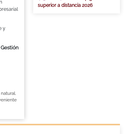
n
superior a distancia 2026
resarial
e y
 Gestión
natural.
veniente