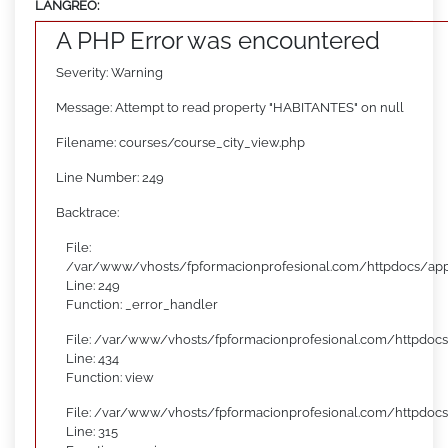
LANGREO:
A PHP Error was encountered
Severity: Warning
Message: Attempt to read property "HABITANTES" on null
Filename: courses/course_city_view.php
Line Number: 249
Backtrace:
File:
/var/www/vhosts/fpformacionprofesional.com/httpdocs/appl
Line: 249
Function: _error_handler
File: /var/www/vhosts/fpformacionprofesional.com/httpdocs
Line: 434
Function: view
File: /var/www/vhosts/fpformacionprofesional.com/httpdoc
Line: 315