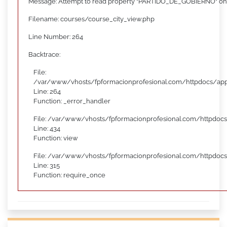
Message: Attempt to read property "PARTIDO_DE_GOBIERNO" on
Filename: courses/course_city_view.php
Line Number: 264
Backtrace:
File:
/var/www/vhosts/fpformacionprofesional.com/httpdocs/appl
Line: 264
Function: _error_handler
File: /var/www/vhosts/fpformacionprofesional.com/httpdocs
Line: 434
Function: view
File: /var/www/vhosts/fpformacionprofesional.com/httpdoc
Line: 315
Function: require_once