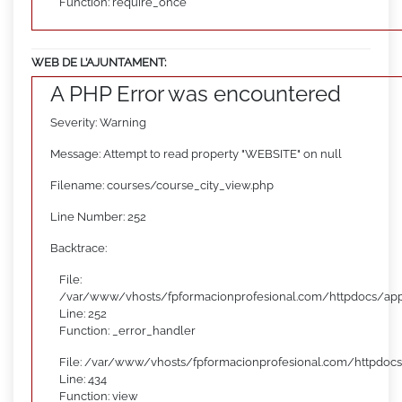
Function: require_once
WEB DE L’AJUNTAMENT:
A PHP Error was encountered
Severity: Warning
Message: Attempt to read property "WEBSITE" on null
Filename: courses/course_city_view.php
Line Number: 252
Backtrace:
File:
/var/www/vhosts/fpformacionprofesional.com/httpdocs/appl
Line: 252
Function: _error_handler
File: /var/www/vhosts/fpformacionprofesional.com/httpdocs
Line: 434
Function: view