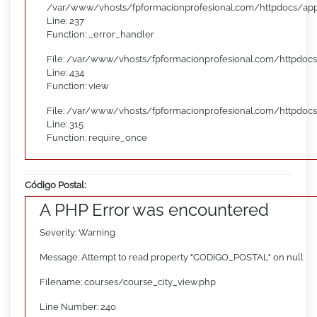
/var/www/vhosts/fpformacionprofesional.com/httpdocs/appl
Line: 237
Function: _error_handler
File: /var/www/vhosts/fpformacionprofesional.com/httpdocs
Line: 434
Function: view
File: /var/www/vhosts/fpformacionprofesional.com/httpdoc
Line: 315
Function: require_once
Código Postal:
A PHP Error was encountered
Severity: Warning
Message: Attempt to read property "CODIGO_POSTAL" on null
Filename: courses/course_city_view.php
Line Number: 240