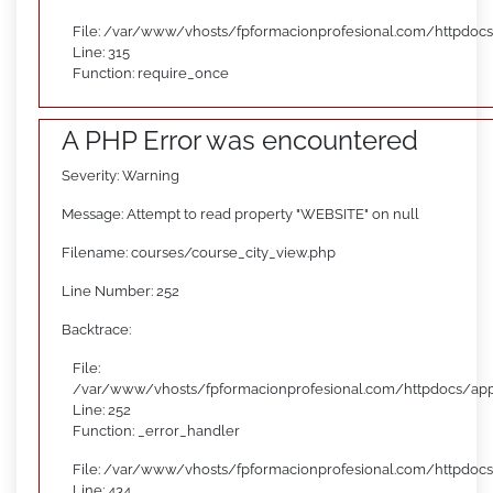
File: /var/www/vhosts/fpformacionprofesional.com/httpdoc
Line: 315
Function: require_once
A PHP Error was encountered
Severity: Warning
Message: Attempt to read property "WEBSITE" on null
Filename: courses/course_city_view.php
Line Number: 252
Backtrace:
File:
/var/www/vhosts/fpformacionprofesional.com/httpdocs/appl
Line: 252
Function: _error_handler
File: /var/www/vhosts/fpformacionprofesional.com/httpdocs
Line: 434