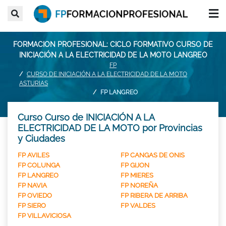
FORMACION PROFESIONAL: CICLO FORMATIVO CURSO DE
INICIACIÓN A LA ELECTRICIDAD DE LA MOTO LANGREO
FP
CURSO DE INICIACIÓN A LA ELECTRICIDAD DE LA MOTO
ASTURIAS
FP LANGREO
Curso Curso de INICIACIÓN A LA
ELECTRICIDAD DE LA MOTO por Provincias
y Ciudades
FP AVILES
FP CANGAS DE ONIS
FP COLUNGA
FP GIJON
FP LANGREO
FP MIERES
FP NAVIA
FP NOREÑA
FP OVIEDO
FP RIBERA DE ARRIBA
FP SIERO
FP VALDES
FP VILLAVICIOSA