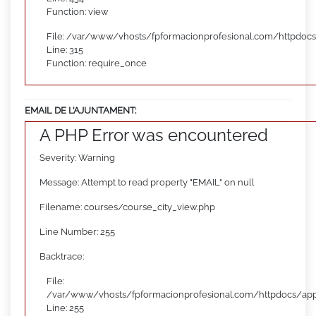
Function: view
File: /var/www/vhosts/fpformacionprofesional.com/httpdoc
Line: 315
Function: require_once
EMAIL DE L’AJUNTAMENT:
A PHP Error was encountered
Severity: Warning
Message: Attempt to read property "EMAIL" on null
Filename: courses/course_city_view.php
Line Number: 255
Backtrace:
File:
/var/www/vhosts/fpformacionprofesional.com/httpdocs/appl
Line: 255