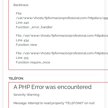
Backtrace:
File:
/var/www/vhosts/fpformacionprofesional.com/httpdocs/appl
Line: 240
Function: _error_handler
File: /var/www/vhosts/fpformacionprofesional.com/httpdocs
Line: 434
Function: view
File: /var/www/vhosts/fpformacionprofesional.com/httpdoc
Line: 315
Function: require_once
TELÈFON:
A PHP Error was encountered
Severity: Warning
Message: Attempt to read property "TELEFONO" on null