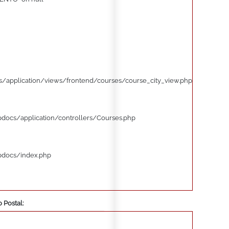
/application/views/frontend/courses/course_city_view.php
pdocs/application/controllers/Courses.php
pdocs/index.php
 Postal: