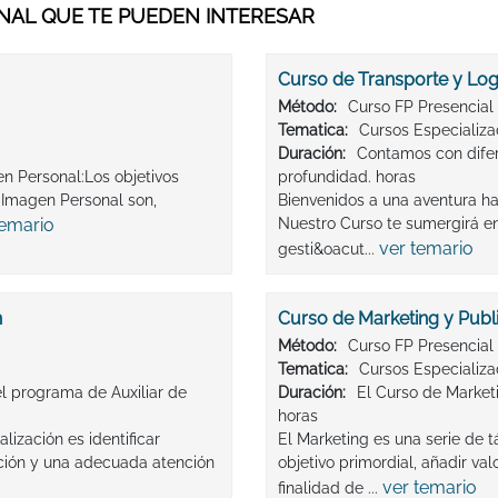
AL QUE TE PUEDEN INTERESAR
Curso de Transporte y Logí
Método:
Curso FP Presencial
Tematica:
Cursos Especializ
Duración:
Contamos con difer
n Personal:Los objetivos
profundidad. horas
 Imagen Personal son,
Bienvenidos a una aventura ha
temario
Nuestro Curso te sumergirá en 
ver temario
gesti&oacut...
n
Curso de Marketing y Publ
Método:
Curso FP Presencial
Tematica:
Cursos Especializ
del programa de Auxiliar de
Duración:
El Curso de Marketi
horas
lización es identificar
El Marketing es una serie de 
ción y una adecuada atención
objetivo primordial, añadir v
ver temario
finalidad de ...