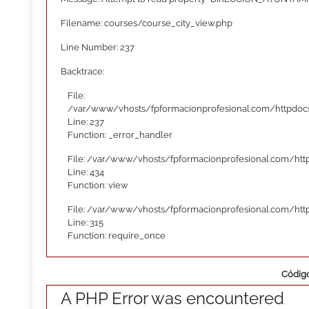
Filename: courses/course_city_view.php
Line Number: 237
Backtrace:
File:
/var/www/vhosts/fpformacionprofesional.com/httpdocs
Line: 237
Function: _error_handler
File: /var/www/vhosts/fpformacionprofesional.com/htt
Line: 434
Function: view
File: /var/www/vhosts/fpformacionprofesional.com/htt
Line: 315
Function: require_once
Código
A PHP Error was encountered