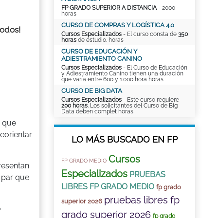
FP GRADO SUPERIOR A DISTANCIA
- 2000
horas
CURSO DE COMPRAS Y LOGÍSTICA 4.0
todos!
Cursos Especializados
- El curso consta de
350
horas
de estudio. horas
CURSO DE EDUCACIÓN Y
ADIESTRAMIENTO CANINO
Cursos Especializados
- El Curso de Educación
y Adiestramiento Canino tienen una duración
que varía entre 600 y 1.000 hora horas
CURSO DE BIG DATA
Cursos Especializados
- Este curso requiere
200 horas
. Los solicitantes del Curso de Big
Data deben complet horas
a que
eorientar
LO MÁS BUSCADO EN FP
Cursos
FP GRADO MEDIO
resentan
Especializados
PRUEBAS
 par que
LIBRES FP GRADO MEDIO
fp grado
pruebas libres fp
superior 2026
o
grado superior 2026
fp grado