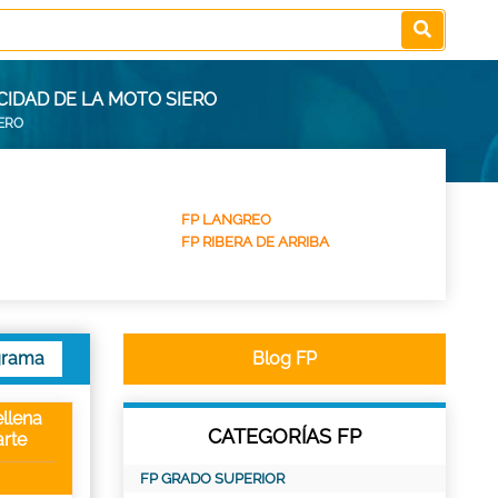
CIDAD DE LA MOTO SIERO
IERO
FP LANGREO
FP RIBERA DE ARRIBA
grama
Blog FP
llena
CATEGORÍAS FP
rte
FP GRADO SUPERIOR