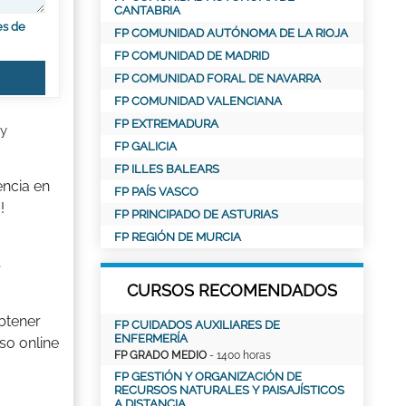
CANTABRIA
es de
FP COMUNIDAD AUTÓNOMA DE LA RIOJA
FP COMUNIDAD DE MADRID
FP COMUNIDAD FORAL DE NAVARRA
FP COMUNIDAD VALENCIANA
FP EXTREMADURA
 y
FP GALICIA
FP ILLES BALEARS
encia en
FP PAÍS VASCO
!
FP PRINCIPADO DE ASTURIAS
FP REGIÓN DE MURCIA
e
CURSOS RECOMENDADOS
obtener
FP CUIDADOS AUXILIARES DE
ENFERMERÍA
so online
FP GRADO MEDIO
- 1400 horas
FP GESTIÓN Y ORGANIZACIÓN DE
RECURSOS NATURALES Y PAISAJÍSTICOS
A DISTANCIA