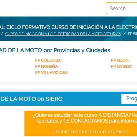
: CICLO FORMATIVO CURSO DE INICIACIÓN A LA ELECTRI
CURSO DE INICIACIÓN A LA ELECTRICIDAD DE LA MOTO ASTURIAS
FP S
AD DE LA MOTO por Provincias y Ciudades
FP COLUNGA
FP GIJON
FP NOREÑA
FP OVIEDO
FP VILLAVICIOSA
D DE LA MOTO en SIERO
Pro
¿Quieres estudiar este curso A DISTANCIA? Re
tus datos y TE CONTACTAMOS para informa
¡Te informamos sin compromiso!