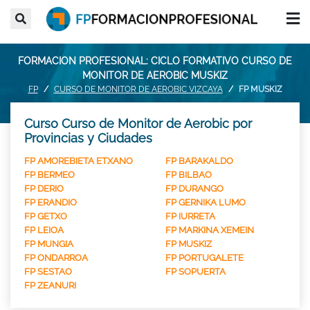
FORMACION PROFESIONAL: CICLO FORMATIVO CURSO DE
MONITOR DE AEROBIC MUSKIZ
FP
CURSO DE MONITOR DE AEROBIC VIZCAYA
FP MUSKIZ
Curso Curso de Monitor de Aerobic por
Provincias y Ciudades
FP AMOREBIETA ETXANO
FP BARAKALDO
FP BERMEO
FP BILBAO
FP DERIO
FP DURANGO
FP ERANDIO
FP GERNIKA LUMO
FP GETXO
FP IURRETA
FP LEIOA
FP MARKINA XEMEIN
FP MUNGIA
FP MUSKIZ
FP ONDARROA
FP PORTUGALETE
FP SESTAO
FP SOPUERTA
FP ZEANURI