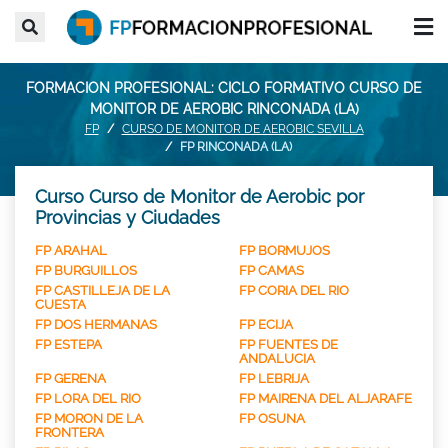
FORMACION PROFESIONAL: CICLO FORMATIVO CURSO DE
MONITOR DE AEROBIC RINCONADA (LA)
FP
CURSO DE MONITOR DE AEROBIC SEVILLA
FP RINCONADA (LA)
Curso Curso de Monitor de Aerobic por
Provincias y Ciudades
FP ARAHAL
FP BORMUJOS
FP BURGUILLOS
FP CAMAS
FP CASTILLEJA DE LA
FP CORIA DEL RIO
CUESTA
FP DOS HERMANAS
FP ECIJA
FP ESTEPA
FP FUENTES DE
ANDALUCIA
FP GERENA
FP LEBRIJA
FP LORA DEL RIO
FP MAIRENA DEL ALJARAFE
FP MORON DE LA
FP OSUNA
FRONTERA