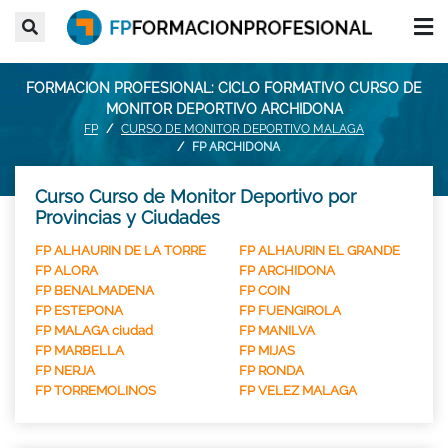
FORMACION PROFESIONAL: CICLO FORMATIVO CURSO DE
MONITOR DEPORTIVO ARCHIDONA
FP
CURSO DE MONITOR DEPORTIVO MALAGA
FP ARCHIDONA
Curso Curso de Monitor Deportivo por
Provincias y Ciudades
FP ALHAURIN DE LA TORRE
FP ALHAURIN EL GRANDE
FP ALORA
FP ARCHIDONA
FP BENALMADENA
FP COIN
FP ESTEPONA
FP FUENGIROLA
FP MALAGA ciudad
FP MANILVA
FP MARBELLA
FP MIJAS
FP NERJA
FP RONDA
FP TORREMOLINOS
FP VELEZ MALAGA