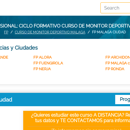
SIONAL: CICLO FORMATIVO CURSO DE MONITOR DEPORTI
FP
CURSO DE MONITOR DEPORTIVO MALAGA
FP MALAGA CIUDAD
cias y Ciudades
ANDE
FP ALORA
FP ARCHIDO
FP FUENGIROLA
FP MALAGA c
FP NERJA
FP RONDA
iudad
Pro
¿Quieres estudiar este curso A DISTANCIA? Re
tus datos y TE CONTACTAMOS para informa