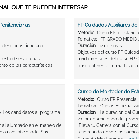
AL QUE TE PUEDEN INTERESAR
enitenciarias
FP Cuidados Auxiliares de 
Método:
Curso FP a Distancia
Tematica:
FP GRADO MEDIO 
itenciarias tiene una
Duración:
1400 horas
Objetivos del curso FP Cuidado
s está diseñada para
fundamentales del curso FP Cu
ento de las características
principalmente, formarte ade
Curso de Montador de Est
Método:
Curso FP Presencial
Tematica:
Cursos Especializ
. Los candidatos al programa
Duración:
La duración del Cu
variar dependiendo del progr
ar al alumnado en el manejo de
¡Eleva tu Carrera con el Curs
o a nivel aficionado. Sus
a un mundo donde los sueños 
ver 