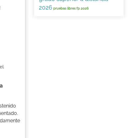
2026
!
pruebas libres fp 2026
el
a
stenido
mentado.
pidamente