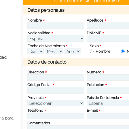
¡Te informamos sin compromiso!
Datos personales
Nombre
Apellidos
Nacionalidad
DNI/NIE
Fecha de Nacimiento
Sexo
Hombre
M
idad
Datos de contacto
Dirección
Número
Código Postal
Población
Provincia
País de Residencia
Teléfono
E-mail
ia para
Comentarios