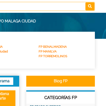
VO MALAGA CIUDAD
NA
FP BENALMADENA
iudad
FP MANILVA
FP TORREMOLINOS
grama
Blog FP
llena
CATEGORÍAS FP
rte