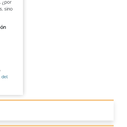
, ¿por
s, sino
ión
e
 del