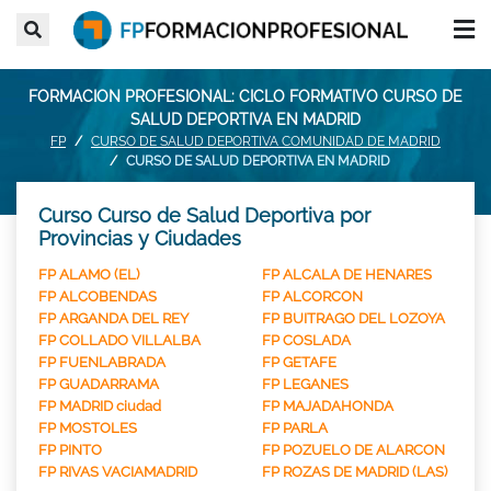
FORMACION PROFESIONAL: CICLO FORMATIVO CURSO DE
SALUD DEPORTIVA EN MADRID
FP
CURSO DE SALUD DEPORTIVA COMUNIDAD DE MADRID
CURSO DE SALUD DEPORTIVA EN MADRID
Curso Curso de Salud Deportiva por
Provincias y Ciudades
FP ALAMO (EL)
FP ALCALA DE HENARES
FP ALCOBENDAS
FP ALCORCON
FP ARGANDA DEL REY
FP BUITRAGO DEL LOZOYA
FP COLLADO VILLALBA
FP COSLADA
FP FUENLABRADA
FP GETAFE
FP GUADARRAMA
FP LEGANES
FP MADRID ciudad
FP MAJADAHONDA
FP MOSTOLES
FP PARLA
FP PINTO
FP POZUELO DE ALARCON
FP RIVAS VACIAMADRID
FP ROZAS DE MADRID (LAS)