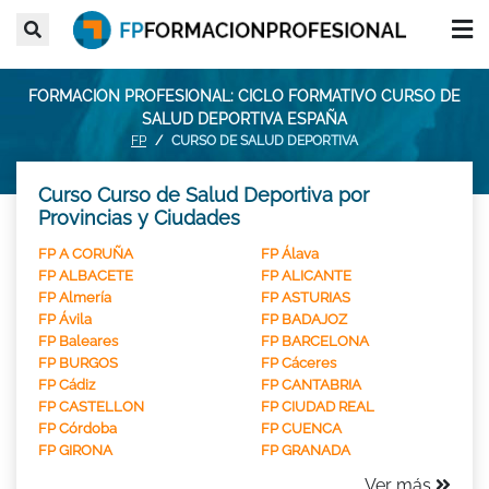
FORMACION PROFESIONAL: CICLO FORMATIVO CURSO DE
SALUD DEPORTIVA ESPAÑA
FP
CURSO DE SALUD DEPORTIVA
Curso Curso de Salud Deportiva por
Provincias y Ciudades
FP A CORUÑA
FP Álava
FP ALBACETE
FP ALICANTE
FP Almería
FP ASTURIAS
FP Ávila
FP BADAJOZ
FP Baleares
FP BARCELONA
FP BURGOS
FP Cáceres
FP Cádiz
FP CANTABRIA
FP CASTELLON
FP CIUDAD REAL
FP Córdoba
FP CUENCA
FP GIRONA
FP GRANADA
Ver más