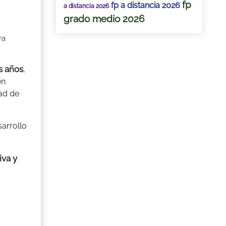
fp
fp a distancia 2026
a distancia 2026
grado medio 2026
ra
s años
,
én
ad de
sarrollo
iva y