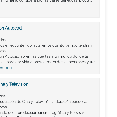
ía humana: considerando las bases genéticas, bioquí...
con Autocad
ados
os en el contenido, aclaremos cuánto tiempo tendrán
oras
con Autocad abren las puertas a un mundo donde la
unen para dar vida a proyectos en dos dimensiones y tres
emario
ne y Televisión
ados
oducción de Cine y Televisión la duración puede variar
oras
ndo de la producción cinematográfica y televisiva!