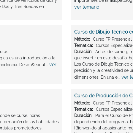
cánica de vehículos de dos y
importantes de la fisiopatolog
e Dos y Tres Ruedas en
ver temario
Curso de Dibujo Técnico 
Método:
Curso FP Presencial
Tematica:
Cursos Especializ
horas
Duración:
Antes de sumergirn
gica es una introducción a la
que invertir en este desafío. h
ver
Los Curso de Dibujo Técnico 
riodoncia. Despu&eacut...
precisión y la creatividad se 
ver t
dimensiones. En una e...
Curso de Producción de Ci
Método:
Curso FP Presencial
Tematica:
Cursos Especializ
onde se curse. horas
Duración:
Para el Curso de Pr
 formación de las habilidades
dependiendo del programa. h
ortistas prometedores,
¡Bienvenido al apasionante mu