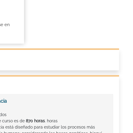
se en
acia
ados
e curso es de
870 horas
. horas
cia está diseñado para estudiar los procesos más