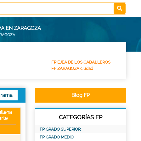
VA EN ZARAGOZA
ARAGOZA
FP EJEA DE LOS CABALLEROS
FP ZARAGOZA ciudad
grama
Blog FP
llena
CATEGORÍAS FP
rte
FP GRADO SUPERIOR
FP GRADO MEDIO