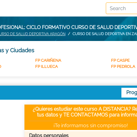
FESIONAL: CICLO FORMATIVO CURSO DE SALUD DEPORTI
URSO DE SALUD DEPORTIVA ARAGÓN
CURSO DE SALUD DEPORTIVA EN Z
as y Ciudades
FP CARIÑENA
FP CASPE
O
FP ILLUECA
FP PEDROLA
Pro
¿Quieres estudiar este curso A DISTANCIA? Re
tus datos y TE CONTACTAMOS para informa
¡Te informamos sin compromiso!
Datos personales