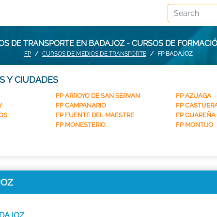
OS DE TRANSPORTE EN BADAJOZ - CURSOS DE FORMACI
FP
CURSOS DE MEDIOS DE TRANSPORTE
FP BADAJOZ
S Y CIUDADES
FP ARROYO DE SAN SERVAN
FP AZUAGA
Y
FP CAMPANARIO
FP CASTUER
OS
FP FUENTE DEL MAESTRE
FP GUAREÑA
FP MONESTERIO
FP MONTIJO
JOZ
BADAJOZ