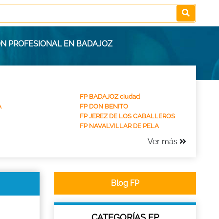
ÓN PROFESIONAL EN BADAJOZ
FP BADAJOZ ciudad
A
FP DON BENITO
FP JEREZ DE LOS CABALLEROS
FP NAVALVILLAR DE PELA
Ver más
Blog FP
CATEGORÍAS FP