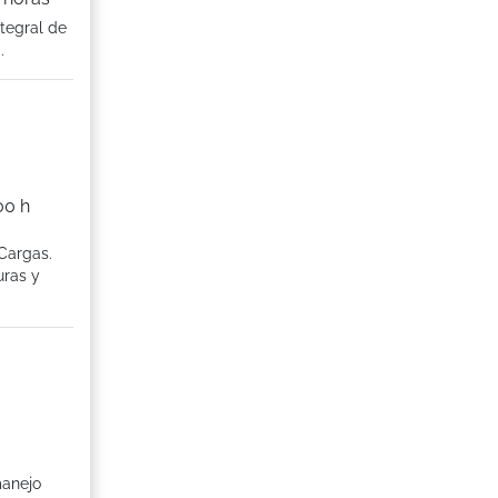
tegral de
.
00 h
Cargas.
uras y
manejo