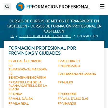
CURSOS DE CURSOS DE MEDIOS DE TRANSPORTE EN
CASTELLON - CURSOS DE FORMACIÓN PROFESIONAL EN
CASTELLON
FP
CURSOS DE MEDIOS DE TRANSPORTE
FP CASTELLON
FORMACIÓN PROFESIONAL POR
PROVINCIAS Y CIUDADES
FP ALCALÀ DE XIVERT
FP ALCORA (L')
FP
FP BENICARLO
ALMAZORA/ALMASSORA
FP
FP BORRIANA/BURRIANA
BENICASIM/BENICÀSSIM
FP CASTELLON DE LA
FP NULES
PLANA/CASTELLO DE LA
PLANA
FP ONDA
FP SEGORBE
FP VALL D'ALBA
FP VALL D'UIXO (LA)
FP VILA REAL
FP VINARÒS