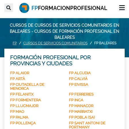
CURSOS DE CURSOS DE SERVICIOS COMUNITARIOS EN
BALEARES - CURSOS DE FORMACIÓN PROFESIONAL EN
BALEARES
FP
CURSOS DE SERVICIOS COMUNITARIOS
FP BALEARES
FORMACIÓN PROFESIONAL POR
PROVINCIAS Y CIUDADES
FP ALAIOR
FP ALCUDIA
FP ARTÀ
FP CALVIÀ
FP CIUTADELLA DE
FP EIVISSA
MENORCA
FP FELANITX
FP FERRERIES
FP FORMENTERA
FP INCA
FP LLUCMAJOR
FP MANACOR
FP MAO
FP MARRATXI
FP PALMA
FP POBLA (SA)
FP POLLENÇA
FP SANT ANTONI DE
PORTMANY