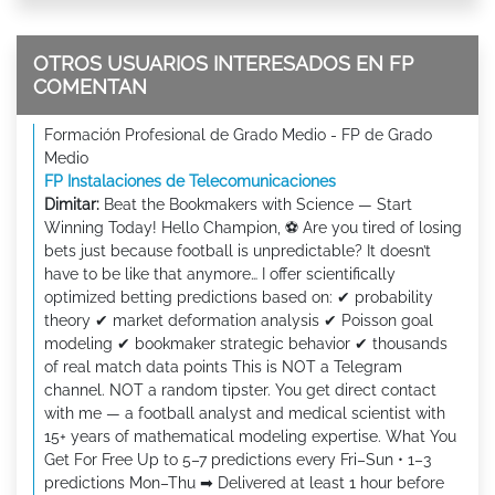
OTROS USUARIOS INTERESADOS EN FP
COMENTAN
Formación Profesional de Grado Medio - FP de Grado
Medio
FP Instalaciones de Telecomunicaciones
Dimitar:
Beat the Bookmakers with Science — Start
Winning Today! Hello Champion, ⚽ Are you tired of losing
bets just because football is unpredictable? It doesn’t
have to be like that anymore… I offer scientifically
optimized betting predictions based on: ✔ probability
theory ✔ market deformation analysis ✔ Poisson goal
modeling ✔ bookmaker strategic behavior ✔ thousands
of real match data points This is NOT a Telegram
channel. NOT a random tipster. You get direct contact
with me — a football analyst and medical scientist with
15+ years of mathematical modeling expertise. What You
Get For Free Up to 5–7 predictions every Fri–Sun • 1–3
predictions Mon–Thu ➡ Delivered at least 1 hour before