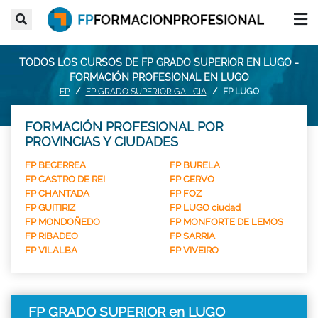
TODOS LOS CURSOS DE FP GRADO SUPERIOR EN LUGO -
FORMACIÓN PROFESIONAL EN LUGO
FP
FP GRADO SUPERIOR GALICIA
FP LUGO
FORMACIÓN PROFESIONAL POR
PROVINCIAS Y CIUDADES
FP BECERREA
FP BURELA
FP CASTRO DE REI
FP CERVO
FP CHANTADA
FP FOZ
FP GUITIRIZ
FP LUGO ciudad
FP MONDOÑEDO
FP MONFORTE DE LEMOS
FP RIBADEO
FP SARRIA
FP VILALBA
FP VIVEIRO
FP GRADO SUPERIOR en LUGO