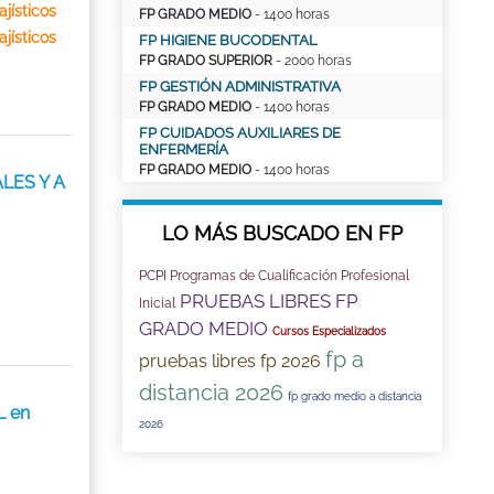
jísticos
FP GRADO MEDIO
- 1400 horas
jísticos
FP HIGIENE BUCODENTAL
FP GRADO SUPERIOR
- 2000 horas
FP GESTIÓN ADMINISTRATIVA
FP GRADO MEDIO
- 1400 horas
FP CUIDADOS AUXILIARES DE
ENFERMERÍA
FP GRADO MEDIO
- 1400 horas
LES Y A
LO MÁS BUSCADO EN FP
PCPI Programas de Cualificación Profesional
PRUEBAS LIBRES FP
Inicial
GRADO MEDIO
Cursos Especializados
fp a
pruebas libres fp 2026
distancia 2026
fp grado medio a distancia
L en
2026