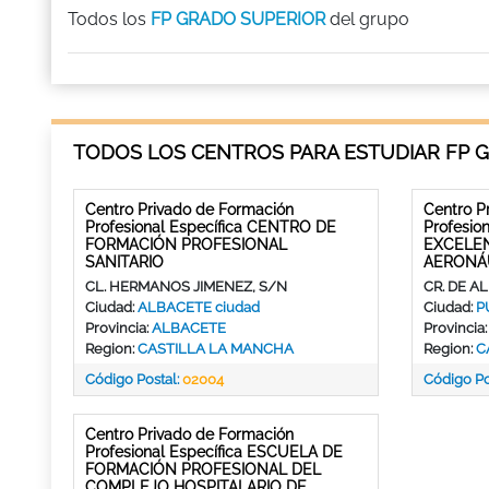
Todos los
FP GRADO SUPERIOR
del grupo
TODOS LOS CENTROS PARA ESTUDIAR FP 
Centro Privado de Formación
Centro P
Profesional Específica CENTRO DE
Profesio
FORMACIÓN PROFESIONAL
EXCELE
SANITARIO
AERONÁ
CL. HERMANOS JIMENEZ, S/N
CR. DE A
Ciudad:
ALBACETE ciudad
Ciudad:
P
Provincia:
ALBACETE
Provincia
Region:
CASTILLA LA MANCHA
Region:
C
Código Postal:
02004
Código Po
Centro Privado de Formación
Profesional Específica ESCUELA DE
FORMACIÓN PROFESIONAL DEL
COMPLEJO HOSPITALARIO DE