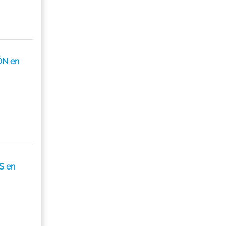
ÓN en
S en