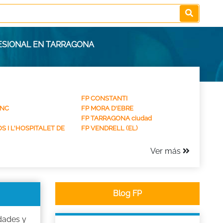
ESIONAL EN TARRAGONA
FP CONSTANTI
ANC
FP MORA D'EBRE
FP TARRAGONA ciudad
S I L'HOSPITALET DE
FP VENDRELL (EL)
Ver más
Blog FP
dades y