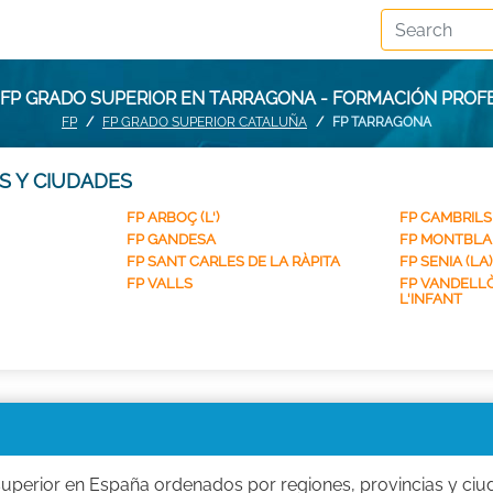
 FP GRADO SUPERIOR EN TARRAGONA - FORMACIÓN PROF
FP
FP GRADO SUPERIOR CATALUÑA
FP TARRAGONA
S Y CIUDADES
FP ARBOÇ (L')
FP CAMBRILS
FP GANDESA
FP MONTBL
FP SANT CARLES DE LA RÀPITA
FP SENIA (LA)
FP VALLS
FP VANDELLÒ
L'INFANT
uperior en España ordenados por regiones, provincias y ciu