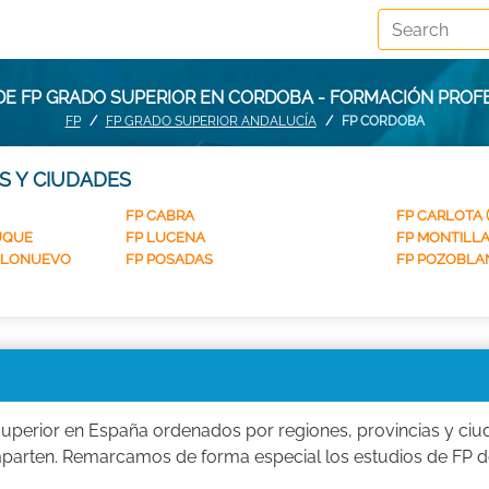
DE FP GRADO SUPERIOR EN CORDOBA - FORMACIÓN PROF
FP
FP GRADO SUPERIOR ANDALUCÍA
FP CORDOBA
S Y CIUDADES
FP CABRA
FP CARLOTA (
UQUE
FP LUCENA
FP MONTILL
BLONUEVO
FP POSADAS
FP POZOBLA
uperior en España ordenados por regiones, provincias y ciu
imparten. Remarcamos de forma especial los estudios de FP 