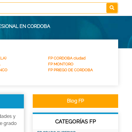
ESIONAL EN CORDOBA
LA)
FP CORDOBA ciudad
A
FP MONTORO
NCO
FP PRIEGO DE CORDOBA
Blog FP
dades y
CATEGORÍAS FP
de grado