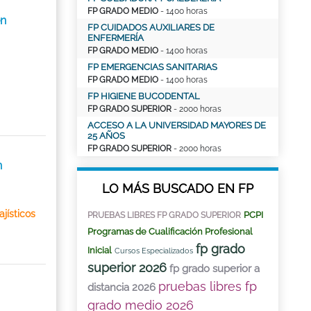
FP GRADO MEDIO
- 1400 horas
n
FP CUIDADOS AUXILIARES DE
ENFERMERÍA
FP GRADO MEDIO
- 1400 horas
FP EMERGENCIAS SANITARIAS
FP GRADO MEDIO
- 1400 horas
FP HIGIENE BUCODENTAL
FP GRADO SUPERIOR
- 2000 horas
ACCESO A LA UNIVERSIDAD MAYORES DE
25 AÑOS
FP GRADO SUPERIOR
- 2000 horas
n
LO MÁS BUSCADO EN FP
jísticos
PCPI
PRUEBAS LIBRES FP GRADO SUPERIOR
Programas de Cualificación Profesional
fp grado
Inicial
Cursos Especializados
superior 2026
fp grado superior a
pruebas libres fp
distancia 2026
grado medio 2026