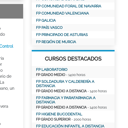
FP COMUNIDAD FORAL DE NAVARRA
FP COMUNIDAD VALENCIANA
FP GALICIA
FP PAÍS VASCO
o
ado
FP PRINCIPADO DE ASTURIAS
FP REGIÓN DE MURCIA
Control
CURSOS DESTACADOS
ía
er
FP LABORATORIO
do
FP GRADO MEDIO
- 1400 horas
orio de
FP SOLDADURA Y CALDERERÍA A
 La
DISTANCIA
mano, un
FP GRADO MEDIO A DISTANCIA
- 1400 horas
FP FARMACIA Y PARAFARMACIA A
DISTANCIA
ivera
FP GRADO MEDIO A DISTANCIA
- 1400 horas
FP HIGIENE BUCODENTAL
FP GRADO SUPERIOR
- 2000 horas
o
FP EDUCACIÓN INFANTIL A DISTANCIA