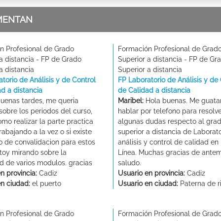
MENTAN
n Profesional de Grado
Formación Profesional de Grad
a distancia - FP de Grado
Superior a distancia - FP de Gr
a distancia
Superior a distancia
torio de Análisis y de Control
FP Laboratorio de Análisis y de 
d a distancia
de Calidad a distancia
uenas tardes, me queria
Maribel:
Hola buenas. Me guatar
sobre los periodos del curso,
hablar por telefono para resolv
omo realizar la parte practica
algunas dudas respecto al gra
trabajando a la vez o si existe
superior a distancia de Laborat
o de convalidacion para estos
análisis y control de calidad en
stoy mirando sobre la
Línea. Muchas gracias de ante
d de varios modulos. gracias
saludo.
n provincia:
Cadiz
Usuario en provincia:
Cadiz
en ciudad:
el puerto
Usuario en ciudad:
Paterna de r
n Profesional de Grado
Formación Profesional de Grad