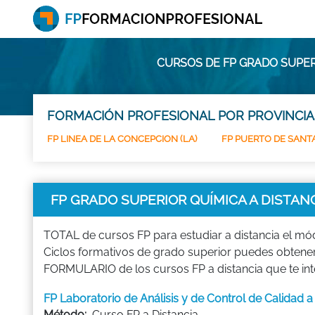
CURSOS DE FP GRADO SUPER
FORMACIÓN PROFESIONAL POR PROVINCIA
FP LINEA DE LA CONCEPCION (LA)
FP PUERTO DE SANTA
FP GRADO SUPERIOR QUÍMICA A DISTANC
TOTAL de cursos FP para estudiar a distancia el m
Ciclos formativos de grado superior puedes obtener e
FORMULARIO de los cursos FP a distancia que te int
FP Laboratorio de Análisis y de Control de Calidad a
Método:
Curso FP a Distancia