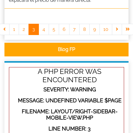
explicará el precio de manera directa.
1
2
3
4
5
6
7
8
9
10
Blog FP
A PHP ERROR WAS
ENCOUNTERED
SEVERITY: WARNING
MESSAGE: UNDEFINED VARIABLE $PAGE
FILENAME: LAYOUT/RIGHT-SIDEBAR-
MOBILE-VIEW.PHP
LINE NUMBER: 3