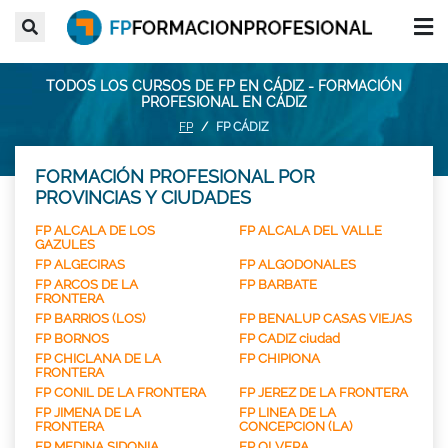
TODOS LOS CURSOS DE FP EN CÁDIZ - FORMACIÓN
PROFESIONAL EN CÁDIZ
FP
FP CÁDIZ
FORMACIÓN PROFESIONAL POR
PROVINCIAS Y CIUDADES
FP ALCALA DE LOS
FP ALCALA DEL VALLE
GAZULES
FP ALGECIRAS
FP ALGODONALES
FP ARCOS DE LA
FP BARBATE
FRONTERA
FP BARRIOS (LOS)
FP BENALUP CASAS VIEJAS
FP BORNOS
FP CADIZ ciudad
FP CHICLANA DE LA
FP CHIPIONA
FRONTERA
FP CONIL DE LA FRONTERA
FP JEREZ DE LA FRONTERA
FP JIMENA DE LA
FP LINEA DE LA
FRONTERA
CONCEPCION (LA)
FP MEDINA SIDONIA
FP OLVERA