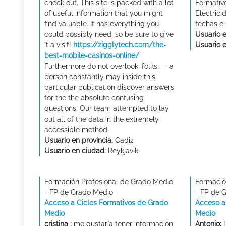
check out. This site is packed with a lot
Formativ
of useful information that you might
Electric
find valuable. It has everything you
fechas e 
could possibly need, so be sure to give
Usuario e
it a visit!
https://zigglytech.com/the-
Usuario 
best-mobile-casinos-online/
Furthermore do not overlook, folks, — a
person constantly may inside this
particular publication discover answers
for the the absolute confusing
questions. Our team attempted to lay
out all of the data in the extremely
accessible method.
Usuario en provincia:
Cadiz
Usuario en ciudad:
Reykjavik
Formación Profesional de Grado Medio
Formació
- FP de Grado Medio
- FP de 
Acceso a Ciclos Formativos de Grado
Acceso a
Medio
Medio
cristina :
me gustaría tener información
Antonio:
D