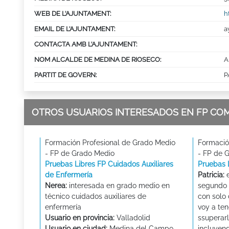
WEB DE L’AJUNTAMENT:
h
EMAIL DE L’AJUNTAMENT:
a
CONTACTA AMB L’AJUNTAMENT:
NOM ALCALDE DE MEDINA DE RIOSECO:
A
PARTIT DE GOVERN:
P
OTROS USUARIOS INTERESADOS EN FP CO
Formación Profesional de Grado Medio
Formació
- FP de Grado Medio
- FP de 
Pruebas Libres FP Cuidados Auxiliares
Pruebas 
de Enfermería
Patricia:
e
Nerea:
interesada en grado medio en
segundo 
técnico cuidados auxiliares de
con solo 
enfermería
voy a ten
Usuario en provincia:
Valladolid
ssuperarl
Usuario en ciudad:
Medina del Campo
incluyend