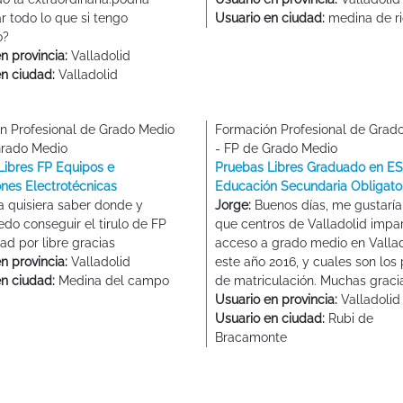
r todo lo que si tengo
Usuario en ciudad:
medina de r
o?
n provincia:
Valladolid
en ciudad:
Valladolid
n Profesional de Grado Medio
Formación Profesional de Grad
Grado Medio
- FP de Grado Medio
Libres FP Equipos e
Pruebas Libres Graduado en ES
ones Electrotécnicas
Educación Secundaria Obligato
 quisiera saber donde y
Jorge:
Buenos días, me gustaría
do conseguir el tirulo de FP
que centros de Valladolid impar
dad por libre gracias
acceso a grado medio en Vallad
n provincia:
Valladolid
este año 2016, y cuales son los
en ciudad:
Medina del campo
de matriculación. Muchas graci
Usuario en provincia:
Valladolid
Usuario en ciudad:
Rubi de
Bracamonte