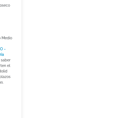
ioseco
o Medio
O -
ria
 saber
ten el
olid
 plazos
as.