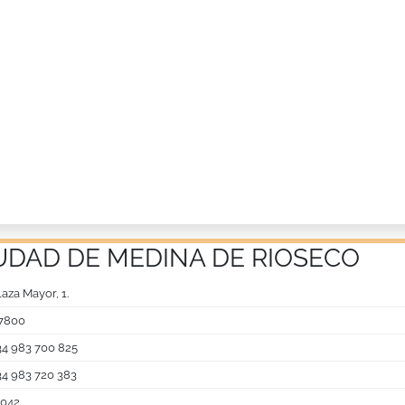
UDAD DE MEDINA DE RIOSECO
laza Mayor, 1.
7800
34 983 700 825
34 983 720 383
,042