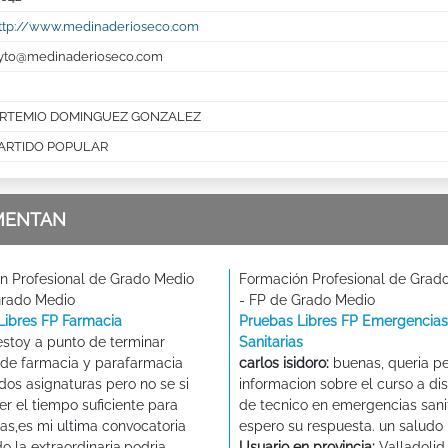
ttp://www.medinaderioseco.com
yto@medinaderioseco.com
RTEMIO DOMINGUEZ GONZALEZ
ARTIDO POPULAR
MENTAN
n Profesional de Grado Medio
Formación Profesional de Grad
Grado Medio
- FP de Grado Medio
Libres FP Farmacia
Pruebas Libres FP Emergencias
stoy a punto de terminar
Sanitarias
de farmacia y parafarmacia
carlos isidoro:
buenas, queria pe
dos asignaturas pero no se si
informacion sobre el curso a di
er el tiempo suficiente para
de tecnico en emergencias sanit
as,es mi ultima convocatoria
espero su respuesta. un saludo
o la extraordinaria.podria
Usuario en provincia:
Valladolid